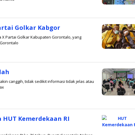
i
artai Golkar Kabgor
 X Partai Golkar Kabupaten Gorontalo, yang
 Gorontalo
h
aksi
dah
n canggih, tidak sedikit informasi tidak jelas atau
ax
ksi
ra HUT Kemerdekaan RI