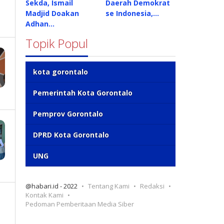
Sekda, Ismail
Daerah Demokrat
Madjid Doakan
se Indonesia,…
Adhan…
Topik Popul
kota gorontalo
Pemerintah Kota Gorontalo
Pemprov Gorontalo
DPRD Kota Gorontalo
UNG
@habari.id - 2022
Tentang Kami
Redaksi
Kontak Kami
Pedoman Pemberitaan Media Siber