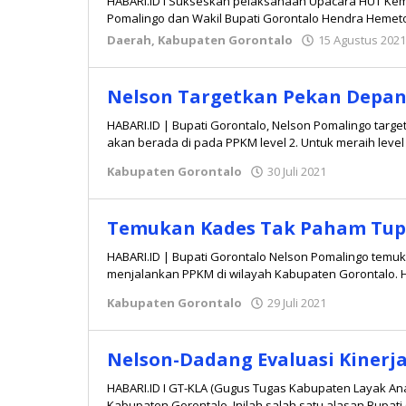
HABARI.ID I Sukseskan pelaksanaan Upacara HUT Keme
Pomalingo dan Wakil Bupati Gorontalo Hendra Hemeto,
Daerah
,
Kabupaten Gorontalo
15 Agustus 2021
Nelson Targetkan Pekan Depan
HABARI.ID | Bupati Gorontalo, Nelson Pomalingo tar
akan berada di pada PPKM level 2. Untuk meraih level
Kabupaten Gorontalo
30 Juli 2021
oleh
Hidayat
Mokambu
Temukan Kades Tak Paham Tupo
HABARI.ID | Bupati Gorontalo Nelson Pomalingo temuk
menjalankan PPKM di wilayah Kabupaten Gorontalo. Ha
Kabupaten Gorontalo
29 Juli 2021
oleh
Hidayat
Mokambu
Nelson-Dadang Evaluasi Kinerj
HABARI.ID I GT-KLA (Gugus Tugas Kabupaten Layak Ana
Kabupaten Gorontalo. Inilah salah satu alasan Bupati