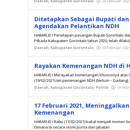
Daerah
,
Kabupaten Gorontalo
26 Februari 202
Ditetapkan Sebagai Bupati dan
Agendakan Pelantikan NDH
HABARI.ID I Penetapan pasangan Bupati Gorontalo dan
Pilkada Kabupaten Gorontalo tahun 2020, telah dilak
Daerah
,
Kabupaten Gorontalo
20 Februari 202
Rayakan Kemenangan NDH di H
HABARI.ID I Merayakan kemenangan khususnya atas Pil
(19/02/2021) tim pemenangan NDH (Nelson – Dadang
Daerah
,
Kabupaten Gorontalo
,
Politik
19 Febr
17 Februari 2021, Meninggalka
Kemenangan
HABARI.ID I Rabu (17/02/2021) bakal menjadi momen ber
Dimana Ia secara resmi purna dari jabatan