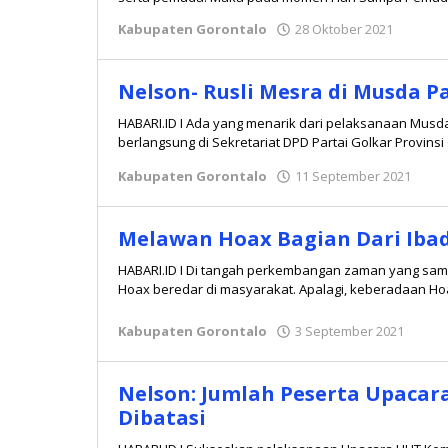
Kabupaten Gorontalo
28 Oktober 2021
oleh
Redaks
Nelson- Rusli Mesra di Musda P
HABARI.ID I Ada yang menarik dari pelaksanaan Musda
berlangsung di Sekretariat DPD Partai Golkar Provinsi
Kabupaten Gorontalo
11 September 2021
ole
Red
Melawan Hoax Bagian Dari Iba
HABARI.ID I Di tangah perkembangan zaman yang samaki
Hoax beredar di masyarakat. Apalagi, keberadaan Ho
Kabupaten Gorontalo
3 September 2021
oleh
Reda
Nelson: Jumlah Peserta Upaca
Dibatasi