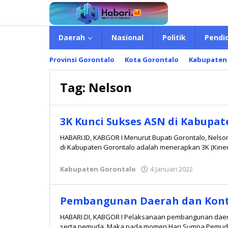
Lewati
ke
konten
Daerah
Nasional
Politik
Pendi
Provinsi Gorontalo
Kota Gorontalo
Kabupaten
Tag:
Nelson
3K Kunci Sukses ASN di Kabupa
HABARI.ID, KABGOR I Menurut Bupati Gorontalo, Nelso
di Kabupaten Gorontalo adalah menerapkan 3K (Kiner
Kabupaten Gorontalo
4 Januari 2022
oleh
Redaksi
Pembangunan Daerah dan Kont
HABARI.DI, KABGOR I Pelaksanaan pembangunan daerah
serta pemuda. Maka pada momen Hari Sumpa Pemud