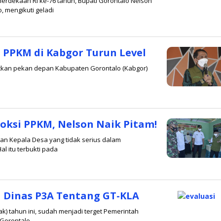
rdekaan RI ke-76 tahun, Bupati Gorontalo Nelson
 mengikuti geladi
oleh
admin
 PPKM di Kabgor Turun Level
getkan pekan depan Kabupaten Gorontalo (Kabgor)
ksi PPKM, Nelson Naik Pitam!
an Kepala Desa yang tidak serius dalam
l itu terbukti pada
a Dinas P3A Tentang GT-KLA
k) tahun ini, sudah menjadi terget Pemerintah
 Gorontalo