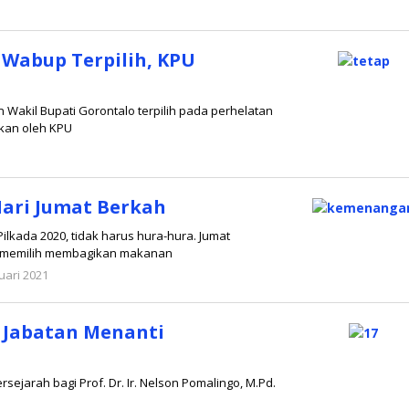
1
oleh
Redaksi
 Wabup Terpilih, KPU
 Wakil Bupati Gorontalo terpilih pada perhelatan
ukan oleh KPU
1
oleh
Redaksi
ari Jumat Berkah
kada 2020, tidak harus hura-hura. Jumat
), memilih membagikan makanan
uari 2021
oleh
Redaksi
n Jabatan Menanti
sejarah bagi Prof. Dr. Ir. Nelson Pomalingo, M.Pd.