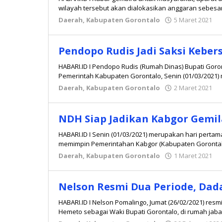
wilayah tersebut akan dialokasikan anggaran sebesar 
Daerah
,
Kabupaten Gorontalo
5 Maret 2021
o
R
Pendopo Rudis Jadi Saksi Keb
HABARI.ID I Pendopo Rudis (Rumah Dinas) Bupati Goro
Pemerintah Kabupaten Gorontalo, Senin (01/03/2021
Daerah
,
Kabupaten Gorontalo
2 Maret 2021
o
R
NDH Siap Jadikan Kabgor Gemi
HABARI.ID I Senin (01/03/2021) merupakan hari pert
memimpin Pemerintahan Kabgor (Kabupaten Gorontalo
Daerah
,
Kabupaten Gorontalo
1 Maret 2021
o
R
Nelson Resmi Dua Periode, Dad
HABARI.ID I Nelson Pomalingo, Jumat (26/02/2021) resm
Hemeto sebagai Waki Bupati Gorontalo, di rumah jab