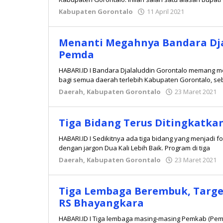
Kabupaten Gorontalo
11 April 2021
oleh
Redaksi
Menanti Megahnya Bandara Dja
Pemda
HABARI.ID I Bandara Djalaluddin Gorontalo memang me
bagi semua daerah terlebih Kabupaten Gorontalo, seb
Daerah
,
Kabupaten Gorontalo
23 Maret 2021
Tiga Bidang Terus Ditingkatk
HABARI.ID I Sedikitnya ada tiga bidang yang menjadi
dengan jargon Dua Kali Lebih Baik. Program di tiga
Daerah
,
Kabupaten Gorontalo
23 Maret 2021
Tiga Lembaga Berembuk, Target
RS Bhayangkara
HABARI.ID I Tiga lembaga masing-masing Pemkab (Pe