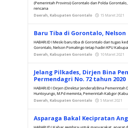
(Pemerintah Provinsi) Gorontalo dan Polda Gorontal
rencana
Daerah
,
Kabupaten Gorontalo
15 Maret 2021
Baru Tiba di Gorontalo, Nelson
HABARI.ID I Meski baru tiba di Gorontalo dari tugas ke
Gorontalo, Nelson Pomalingo tetap hadiri KPU Kabup
Daerah
,
Kabupaten Gorontalo
10 Maret 2021
Jelang Pilkades, Dirjen Bina P
Permendagri No. 72 tahun 2020
HABARI.ID I Dirjen (Direktur Jenderal) Bina Pemerinta
Huntoyungo, M.Pd meminta, Pemerintah Kabgor (Kab
Daerah
,
Kabupaten Gorontalo
5 Maret 2021
o
R
Asparaga Bakal Kecipratan Ang
HABARI.ID I Kabar gembira untuk masyarakat, aparat