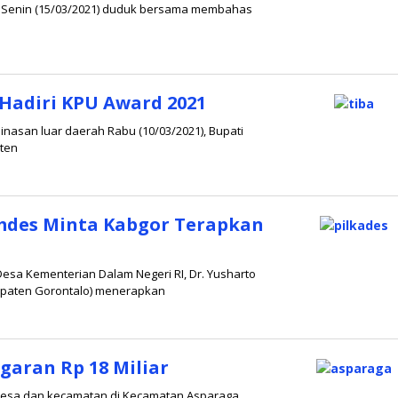
o, Senin (15/03/2021) duduk bersama membahas
oleh
Redaksi
 Hadiri KPU Award 2021
dinasan luar daerah Rabu (10/03/2021), Bupati
aten
oleh
Redaksi
emdes Minta Kabgor Terapkan
h Desa Kementerian Dalam Negeri RI, Dr. Yusharto
upaten Gorontalo) menerapkan
leh
edaksi
garan Rp 18 Miliar
 desa dan kecamatan di Kecamatan Asparaga,