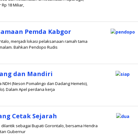
Rp 18 Miliar,
leh
edaksi
ersamaan Pemda Kabgor
ntalo, menjadi lokasi pelaksanaan ramah tama
) malam. Bahkan Pendopo Rudis
leh
edaksi
lang dan Mandiri
ama NDH (Neson Pomalingo dan Dadang Hemeto),
). Dalam Apel perdana kerja
leh
edaksi
ang Cetak Sejarah
i dilantik sebagai Bupati Gorontalo, bersama Hendra
atan Gubernur