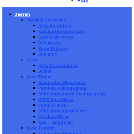
RSS
Daerah
Provinsi Gorontalo
Kota Gorontalo
Kabupaten Gorontalo
Gorontalo Utara
Pohuwato
Bone Bolango
Boalemo
Sulut
Kota Kotamobagu
Bolsel
Jawa Timur
Kabupaten Mojokerto
Pemkab Tulungagung
DPRD Kabupaten Tulungagung
DPRD Kota Blitar
Pemkot Blitar
DPRD Kabupaten Blitar
Pemkab Blitar
Kab Trenggalek
Jawa Tengah
Kabupaten Wonogiri