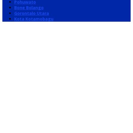
Pohuwato
Bone Bolango
Gorontalo Utara
Kota Kotamobagu