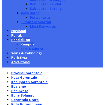
Kabupaten Kendal
Kabupaten Batang
Jawa Barat
Purwakarta
Sumatera Selatan
Musi Banyuasin
Nasional
Politik
Pendidikan
Kampus
Seni & Sastra
Sains & Teknologi
Peristiwa
Advertorial
Provinsi Gorontalo
Kota Gorontalo
Kabupaten Gorontalo
Boalemo
Pohuwato
Bone Bolango
Gorontalo Utara
Kota Kotamobagu