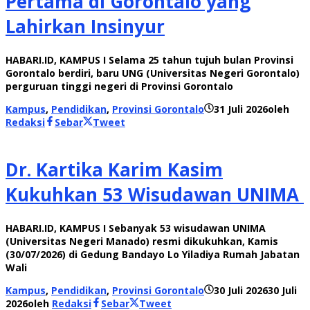
Pertama di Gorontalo yang
Lahirkan Insinyur
HABARI.ID, KAMPUS I Selama 25 tahun tujuh bulan Provinsi
Gorontalo berdiri, baru UNG (Universitas Negeri Gorontalo)
perguruan tinggi negeri di Provinsi Gorontalo
Kampus
,
Pendidikan
,
Provinsi Gorontalo
31 Juli 2026
oleh
Redaksi
Sebar
Tweet
Dr. Kartika Karim Kasim
Kukuhkan 53 Wisudawan UNIMA
HABARI.ID, KAMPUS I Sebanyak 53 wisudawan UNIMA
(Universitas Negeri Manado) resmi dikukuhkan, Kamis
(30/07/2026) di Gedung Bandayo Lo Yiladiya Rumah Jabatan
Wali
Kampus
,
Pendidikan
,
Provinsi Gorontalo
30 Juli 2026
30 Juli
2026
oleh
Redaksi
Sebar
Tweet