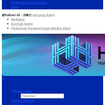
DPRD Kota Gorontalo
UNG
@habari.id - 2022
Tentang Kami
Redaksi
Kontak Kami
Pedoman Pemberitaan Media Siber
Pencarian
Indeks Berita