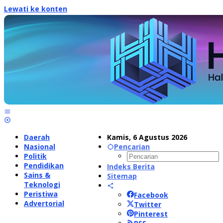
Lewati ke konten
Daerah
Kamis, 6 Agustus 2026
Nasional
Pencarian
Politik
Pendidikan
Indeks Berita
Sains &
Sitemap
Teknologi
Peristiwa
Facebook
Advertorial
Twitter
Pinterest