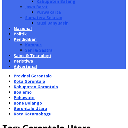
Kabupaten Batang
Jawa Barat
Purwakarta
Sumatera Selatan
Musi Banyuasin
Nasional
Politik
Pendidikan
Kampus
Seni & Sastra
Sains & Teknologi
Peristiwa
Advertorial
Provinsi Gorontalo
Kota Gorontalo
Kabupaten Gorontalo
Boalemo
Pohuwato
Bone Bolango
Gorontalo Utara
Kota Kotamobagu