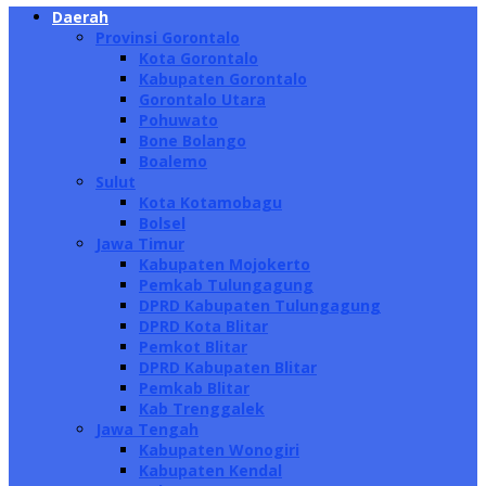
Daerah
Provinsi Gorontalo
Kota Gorontalo
Kabupaten Gorontalo
Gorontalo Utara
Pohuwato
Bone Bolango
Boalemo
Sulut
Kota Kotamobagu
Bolsel
Jawa Timur
Kabupaten Mojokerto
Pemkab Tulungagung
DPRD Kabupaten Tulungagung
DPRD Kota Blitar
Pemkot Blitar
DPRD Kabupaten Blitar
Pemkab Blitar
Kab Trenggalek
Jawa Tengah
Kabupaten Wonogiri
Kabupaten Kendal