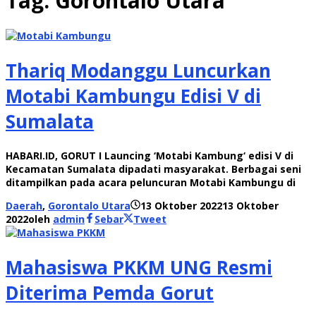
Tag:
Gorontalo Utara
Thariq Modanggu Luncurkan
Motabi Kambungu Edisi V di
Sumalata
HABARI.ID, GORUT I Launcing ‘Motabi Kambung‘ edisi V di
Kecamatan Sumalata dipadati masyarakat. Berbagai seni
ditampilkan pada acara peluncuran Motabi Kambungu di
Daerah
,
Gorontalo Utara
13 Oktober 2022
13 Oktober
2022
oleh
admin
Sebar
Tweet
Mahasiswa PKKM UNG Resmi
Diterima Pemda Gorut