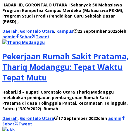
HABARI.ID, GORONTALO UTARA I Sebanyak 50 Mahasiswa
Program Kompetisi Kampus Merdeka (Mahasiswa PKKM),
Program Studi (Prodi) Pendidikan Guru Sekolah Dasar
(PGSD) ,
Daerah
,
Gorontalo Utara
,
Kampus
22 September 2022
oleh
admin
Sebar
Tweet
Pekerjaan Rumah Sakit Pratama,
Thariq Modanggu: Tepat Waktu
Tepat Mutu
Habari.id – Bupati Gorontalo Utara Thariq Modanggu
melakukan peninjauan pembangunan Rumah Sakit
Pratama di desa Tolinggula Pantai, kecamatan Tolinggula,
Sabtu (13/09/2022). Rumah
Daerah
,
Gorontalo Utara
17 September 2022
oleh
admin
Sebar
Tweet