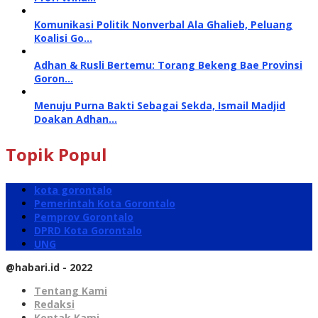
Komunikasi Politik Nonverbal Ala Ghalieb, Peluang
Koalisi Go…
Adhan & Rusli Bertemu: Torang Bekeng Bae Provinsi
Goron…
Menuju Purna Bakti Sebagai Sekda, Ismail Madjid
Doakan Adhan…
Topik Popul
kota gorontalo
Pemerintah Kota Gorontalo
Pemprov Gorontalo
DPRD Kota Gorontalo
UNG
@habari.id - 2022
Tentang Kami
Redaksi
Kontak Kami