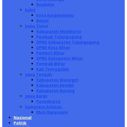
Boalemo
Sulut
Kota Kotamobagu
Bolsel
Jawa Timur
Kabupaten Mojokerto
Pemkab Tulungagung
DPRD Kabupaten Tulungagung
DPRD Kota Blitar
Pemkot Blitar
DPRD Kabupaten Blitar
Pemkab Blitar
Kab Trenggalek
Jawa Tengah
Kabupaten Wonogiri
Kabupaten Kendal
Kabupaten Batang
Jawa Barat
Purwakarta
Sumatera Selatan
Musi Banyuasin
Nasional
Politik