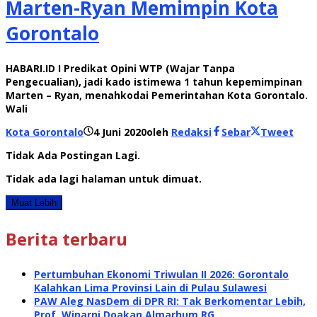
Marten-Ryan Memimpin Kota
Gorontalo
HABARI.ID I Predikat Opini WTP (Wajar Tanpa
Pengecualian), jadi kado istimewa 1 tahun kepemimpinan
Marten – Ryan, menahkodai Pemerintahan Kota Gorontalo.
Wali
Kota Gorontalo
4 Juni 2020
oleh
Redaksi
Sebar
Tweet
Tidak Ada Postingan Lagi.
Tidak ada lagi halaman untuk dimuat.
Muat Lebih
Berita terbaru
Pertumbuhan Ekonomi Triwulan II 2026: Gorontalo
Kalahkan Lima Provinsi Lain di Pulau Sulawesi
PAW Aleg NasDem di DPR RI: Tak Berkomentar Lebih,
Prof. Winarni Doakan Almarhum RG