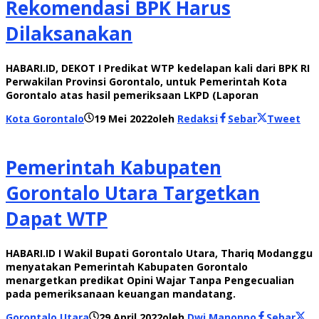
Rekomendasi BPK Harus
Dilaksanakan
HABARI.ID, DEKOT I Predikat WTP kedelapan kali dari BPK RI
Perwakilan Provinsi Gorontalo, untuk Pemerintah Kota
Gorontalo atas hasil pemeriksaan LKPD (Laporan
Kota Gorontalo
19 Mei 2022
oleh
Redaksi
Sebar
Tweet
Pemerintah Kabupaten
Gorontalo Utara Targetkan
Dapat WTP
HABARI.ID I Wakil Bupati Gorontalo Utara, Thariq Modanggu
menyatakan Pemerintah Kabupaten Gorontalo
menargetkan predikat Opini Wajar Tanpa Pengecualian
pada pemeriksanaan keuangan mandatang.
Gorontalo Utara
29 April 2022
oleh
Dwi Manoppo
Sebar