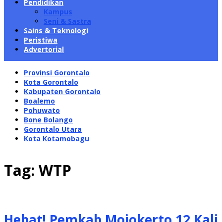
Pendidikan
Kampus
Seni & Sastra
Sains & Teknologi
Peristiwa
Advertorial
Provinsi Gorontalo
Kota Gorontalo
Kabupaten Gorontalo
Boalemo
Pohuwato
Bone Bolango
Gorontalo Utara
Kota Kotamobagu
Tag:
WTP
Hebat! Pemkab Mojokerto 12 Kali