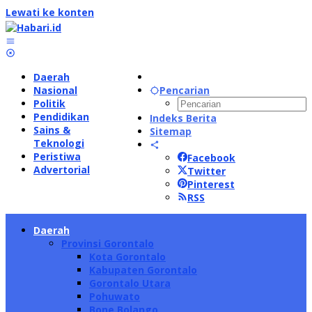
Lewati ke konten
Daerah
Nasional
Pencarian
Politik
Pendidikan
Indeks Berita
Sains &
Sitemap
Teknologi
Peristiwa
Facebook
Advertorial
Twitter
Pinterest
RSS
Daerah
Provinsi Gorontalo
Kota Gorontalo
Kabupaten Gorontalo
Gorontalo Utara
Pohuwato
Bone Bolango