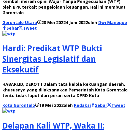
kembali meraih opini Wajar Tanpa Pengecualian (WTP)
oleh BPK terkait pengelolaan keuangan. Hal ini membuat
Gorontalo
Gorontalo Utara
28 Mei 2022
4 Juni 2022
oleh
Dwi Manoppo
Sebar
Tweet
Hardi: Predikat WTP Bukti
Sinergitas Legislatif dan
Eksekutif
HABARI.ID, DEKOT I Dalam tata kelola kekuangan daerah,
khususnya yang dilaksanakan Pemerintah Kota Gorontalo
tentu tidak luput dari peran serta DPRD Kota
Kota Gorontalo
19 Mei 2022
oleh
Redaksi
Sebar
Tweet
Delapan Kali WTP, Waka II: