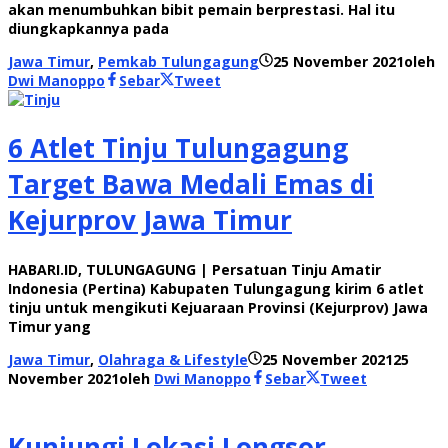
akan menumbuhkan bibit pemain berprestasi. Hal itu
diungkapkannya pada
Jawa Timur
,
Pemkab Tulungagung
25 November 2021
oleh
Dwi Manoppo
Sebar
Tweet
6 Atlet Tinju Tulungagung
Target Bawa Medali Emas di
Kejurprov Jawa Timur
HABARI.ID, TULUNGAGUNG | Persatuan Tinju Amatir
Indonesia (Pertina) Kabupaten Tulungagung kirim 6 atlet
tinju untuk mengikuti Kejuaraan Provinsi (Kejurprov) Jawa
Timur yang
Jawa Timur
,
Olahraga & Lifestyle
25 November 2021
25
November 2021
oleh
Dwi Manoppo
Sebar
Tweet
Kunjungi Lokasi Longsor,