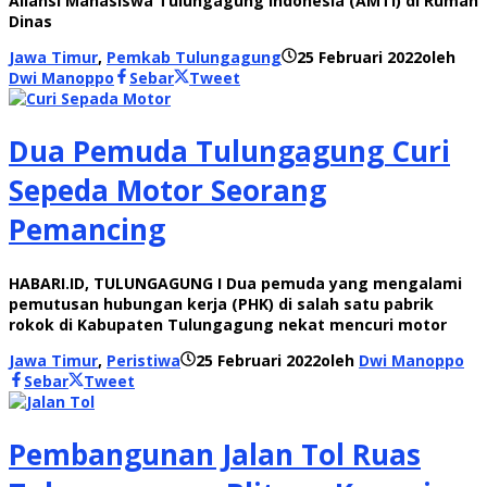
Aliansi Mahasiswa Tulungagung Indonesia (AMTI) di Rumah
Dinas
Jawa Timur
,
Pemkab Tulungagung
25 Februari 2022
oleh
Dwi Manoppo
Sebar
Tweet
Dua Pemuda Tulungagung Curi
Sepeda Motor Seorang
Pemancing
HABARI.ID, TULUNGAGUNG I Dua pemuda yang mengalami
pemutusan hubungan kerja (PHK) di salah satu pabrik
rokok di Kabupaten Tulungagung nekat mencuri motor
Jawa Timur
,
Peristiwa
25 Februari 2022
oleh
Dwi Manoppo
Sebar
Tweet
Pembangunan Jalan Tol Ruas