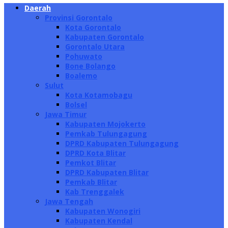
Daerah
Provinsi Gorontalo
Kota Gorontalo
Kabupaten Gorontalo
Gorontalo Utara
Pohuwato
Bone Bolango
Boalemo
Sulut
Kota Kotamobagu
Bolsel
Jawa Timur
Kabupaten Mojokerto
Pemkab Tulungagung
DPRD Kabupaten Tulungagung
DPRD Kota Blitar
Pemkot Blitar
DPRD Kabupaten Blitar
Pemkab Blitar
Kab Trenggalek
Jawa Tengah
Kabupaten Wonogiri
Kabupaten Kendal