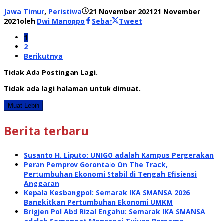
Jawa Timur
,
Peristiwa
21 November 2021
21 November
2021
oleh
Dwi Manoppo
Sebar
Tweet
1
2
Berikutnya
Tidak Ada Postingan Lagi.
Tidak ada lagi halaman untuk dimuat.
Muat Lebih
Berita terbaru
Susanto H. Liputo: UNIGO adalah Kampus Pergerakan
Peran Pemprov Gorontalo On The Track,
Pertumbuhan Ekonomi Stabil di Tengah Efisiensi
Anggaran
Kepala Kesbangpol: Semarak IKA SMANSA 2026
Bangkitkan Pertumbuhan Ekonomi UMKM
Brigjen Pol Abd Rizal Engahu: Semarak IKA SMANSA
adalah Semangat Mencapai Tujuan Bersama