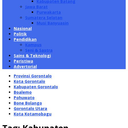
Kabupaten Batang
Jawa Barat
Purwakarta
Sumatera Selatan
Musi Banyuasin
Nasional
Politik
Pendidikan
Kampus
Seni & Sastra
Sains & Teknologi
Peristiwa
Advertorial
Provinsi Gorontalo
Kota Gorontalo
Kabupaten Gorontalo
Boalemo
Pohuwato
Bone Bolango
Gorontalo Utara
Kota Kotamobagu