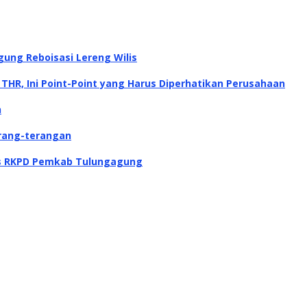
gung Reboisasi Lereng Wilis
THR, Ini Point-Point yang Harus Diperhatikan Perusahaan
n
rang-terangan
gis RKPD Pemkab Tulungagung