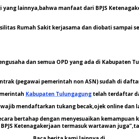
gi yang lainnya,bahwa manfaat dari BPJS Ketenaga
silitas Rumah Sakit kerjasama dan diobati sampai 
pengusaha dan semua OPD yang ada di Kabupaten 
ontrak (pegawai pemerintah non ASN) sudah di dafta
emerintah
Kabupaten Tulungagung
telah terdaftar d
jib mendaftarkan tukang becak,ojek online dan la
h secara bertahap dengan menyesuaikan kemampuan 
h BPJS Ketenagakerjaan termasuk wartawan juga”,t
Baca berita kami lainnya di