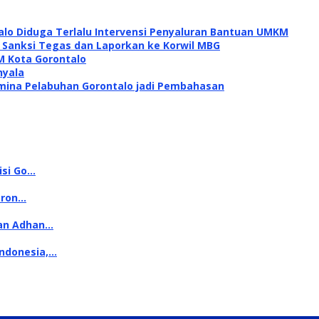
alo Diduga Terlalu Intervensi Penyaluran Bantuan UMKM
i Sanksi Tegas dan Laporkan ke Korwil MBG
M Kota Gorontalo
nyala
mina Pelabuhan Gorontalo jadi Pembahasan
isi Go…
oron…
kan Adhan…
Indonesia,…