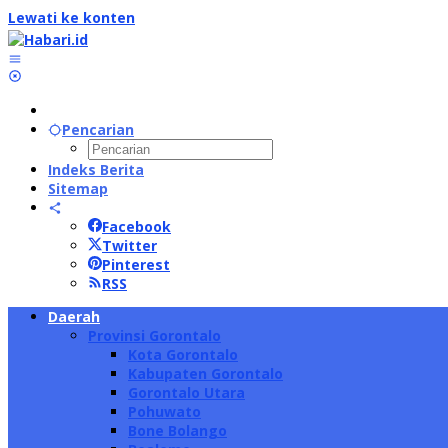
Lewati ke konten
Pencarian
Indeks Berita
Sitemap
Facebook
Twitter
Pinterest
RSS
Daerah
Provinsi Gorontalo
Kota Gorontalo
Kabupaten Gorontalo
Gorontalo Utara
Pohuwato
Bone Bolango