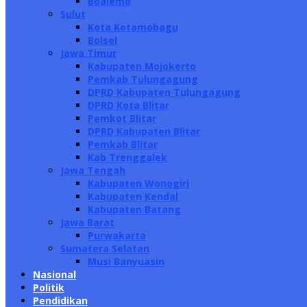
Boalemo
Sulut
Kota Kotamobagu
Bolsel
Jawa Timur
Kabupaten Mojokerto
Pemkab Tulungagung
DPRD Kabupaten Tulungagung
DPRD Kota Blitar
Pemkot Blitar
DPRD Kabupaten Blitar
Pemkab Blitar
Kab Trenggalek
Jawa Tengah
Kabupaten Wonogiri
Kabupaten Kendal
Kabupaten Batang
Jawa Barat
Purwakarta
Sumatera Selatan
Musi Banyuasin
Nasional
Politik
Pendidikan