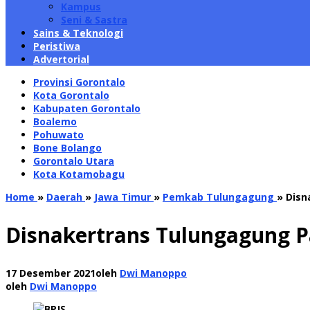
Kampus
Seni & Sastra
Sains & Teknologi
Peristiwa
Advertorial
Provinsi Gorontalo
Kota Gorontalo
Kabupaten Gorontalo
Boalemo
Pohuwato
Bone Bolango
Gorontalo Utara
Kota Kotamobagu
Home
»
Daerah
»
Jawa Timur
»
Pemkab Tulungagung
»
Disn
Disnakertrans Tulungagung Pa
17 Desember 2021
oleh
Dwi Manoppo
oleh
Dwi Manoppo