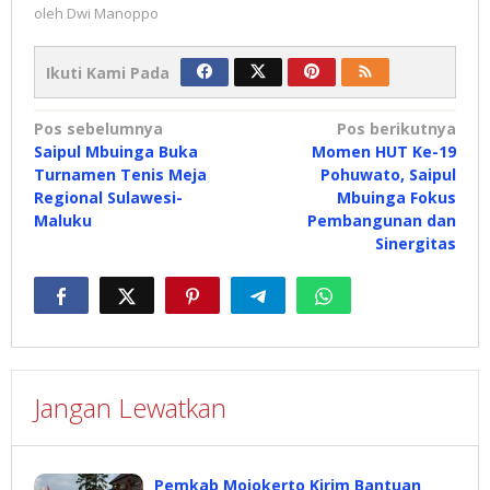
oleh
Dwi Manoppo
Ikuti Kami Pada
Navigasi
Pos sebelumnya
Pos berikutnya
Saipul Mbuinga Buka
Momen HUT Ke-19
pos
Turnamen Tenis Meja
Pohuwato, Saipul
Regional Sulawesi-
Mbuinga Fokus
Maluku
Pembangunan dan
Sinergitas
Jangan Lewatkan
Pemkab Mojokerto Kirim Bantuan