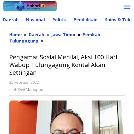
Lewati
ke
konten
Daerah
Nasional
Politik
Pendidikan
Sains & Tekn
Home
»
Daerah
»
Jawa Timur
»
Pemkab
Tulungagung
»
Pengamat
Sosial
Menilai,
Pengamat Sosial Menilai, Aksi 100 Hari
Aksi
Wabup Tulungagung Kental Akan
100
Settingan
Hari
Wabup
25 Februari 2022
oleh
Tulungagung
Dwi
oleh
Dwi Manoppo
Kental
Manoppo
Akan
Settingan