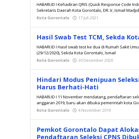
HABARI.ID I Kehadiran QRIS (Quick Response Code Ind
Sekretaris Daerah Kota Gorontalo, DR. Ir, Ismail Madj
Kota Gorontalo
17 Juli 2021
oleh
Redaksi
Hasil Swab Test TCM, Sekda Kot
HABARI.ID I Hasil swab test ke dua di Rumah Sakit U
(29/12/2020), Sekda Kota Gorontalo, Ismail
Kota Gorontalo
30 Desember 2020
oleh
Redaksi
Hindari Modus Penipuan Seleksi
Harus Berhati-Hati
HABARI.ID I 11 November mendatang, pendaftaran sele
anggaran 2019, baru akan dibuka pemerintah kota Gor
Kota Gorontalo
4 November 2019
oleh
admin
Pemkot Gorontalo Dapat Alokas
Pendaftaran Seleksi CPNS Dibu