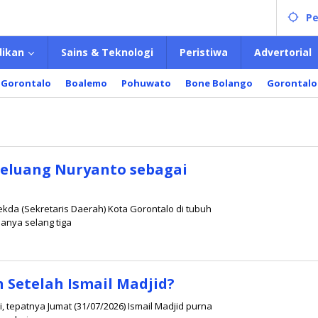
Pe
dikan
Sains & Teknologi
Peristiwa
Advertorial
 Gorontalo
Boalemo
Pohuwato
Bone Bolango
Gorontalo
Peluang Nuryanto sebagai
da (Sekretaris Daerah) Kota Gorontalo di tubuh
anya selang tiga
 Setelah Ismail Madjid?
 tepatnya Jumat (31/07/2026) Ismail Madjid purna