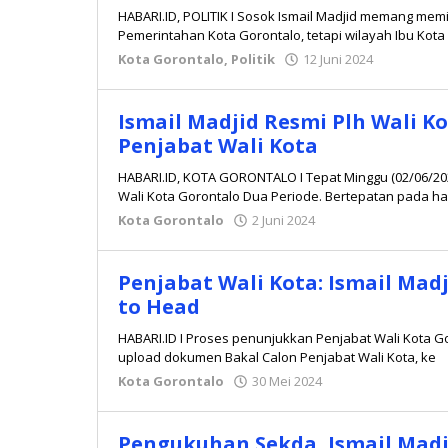
HABARI.ID, POLITIK I Sosok Ismail Madjid memang memi
Pemerintahan Kota Gorontalo, tetapi wilayah Ibu Kota
Kota Gorontalo
,
Politik
12 Juni 2024
oleh
Redaksi
Ismail Madjid Resmi Plh Wali K
Penjabat Wali Kota
HABARI.ID, KOTA GORONTALO I Tepat Minggu (02/06/2
Wali Kota Gorontalo Dua Periode. Bertepatan pada ha
Kota Gorontalo
2 Juni 2024
oleh
Redaksi
Penjabat Wali Kota: Ismail Madji
to Head
HABARI.ID I Proses penunjukkan Penjabat Wali Kota G
upload dokumen Bakal Calon Penjabat Wali Kota, ke
Kota Gorontalo
30 Mei 2024
oleh
Redaksi
Pengukuhan Sekda, Ismail Mad