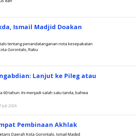
us dari
kda, Ismail Madjid Doakan
ontalo tentang penandatanganan nota kesepakatan
Kota Gorontalo, Rabu
ngabdian: Lanjut ke Pileg atau
ia 60 tahun. Ini menjadi salah satu tanda, bahwa
7 Juli 2026
oleh
Redaksi
Tempat Pembinaan Akhlak
taris Daerah Kota Gorontalo, Ismail Madjid