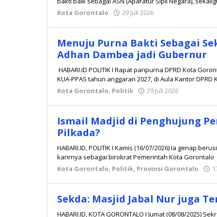
bakti baik sebagai ASN (Aparatur Sipil Negara), sekalig
Kota Gorontalo
29 Juli 2026
oleh
Redaksi
Menuju Purna Bakti Sebagai Se
Adhan Dambea jadi Gubernur
HABARI.ID POLITIK I Rapat paripurna DPRD Kota Gor
KUA-PPAS tahun anggaran 2027, di Aula Kantor DPRD 
Kota Gorontalo
,
Politik
29 Juli 2026
oleh
Redaksi
Ismail Madjid di Penghujung Pe
Pilkada?
HABARI.ID, POLITIK I Kamis (16/07/2026) Ia genap berus
karirnya sebagai birokrat Pemerintah Kota Gorontalo
Kota Gorontalo
,
Politik
,
Provinsi Gorontalo
1
Sekda: Masjid Jabal Nur juga 
HABARI.ID, KOTA GORONTALO I Jumat (08/08/2025) Sekre