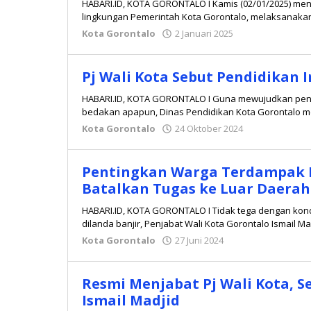
HABARI.ID, KOTA GORONTALO I Kamis (02/01/2025) menj
lingkungan Pemerintah Kota Gorontalo, melaksanakan 
Kota Gorontalo
2 Januari 2025
oleh
Redaksi
Pj Wali Kota Sebut Pendidikan 
HABARI.ID, KOTA GORONTALO I Guna mewujudkan pend
bedakan apapun, Dinas Pendidikan Kota Gorontalo m
Kota Gorontalo
24 Oktober 2024
oleh
Redaksi
Pentingkan Warga Terdampak Ba
Batalkan Tugas ke Luar Daerah
HABARI.ID, KOTA GORONTALO I Tidak tega dengan kond
dilanda banjir, Penjabat Wali Kota Gorontalo Ismail Ma
Kota Gorontalo
27 Juni 2024
oleh
Redaksi
Resmi Menjabat Pj Wali Kota, S
Ismail Madjid