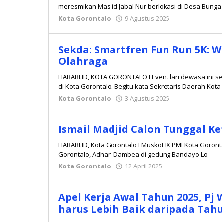
meresmikan Masjid Jabal Nur berlokasi di Desa Bung
Kota Gorontalo
9 Agustus 2025
oleh
Redaksi
Sekda: Smartfren Fun Run 5K:
Olahraga
HABARI.ID, KOTA GORONTALO I Event lari dewasa ini s
di Kota Gorontalo. Begitu kata Sekretaris Daerah Kota
Kota Gorontalo
3 Agustus 2025
oleh
Redaksi
Ismail Madjid Calon Tunggal K
HABARI.ID, Kota Gorontalo I Muskot IX PMI Kota Goront
Gorontalo, Adhan Dambea di gedung Bandayo Lo
Kota Gorontalo
12 April 2025
oleh
Redaksi
Apel Kerja Awal Tahun 2025, Pj 
harus Lebih Baik daripada Tah