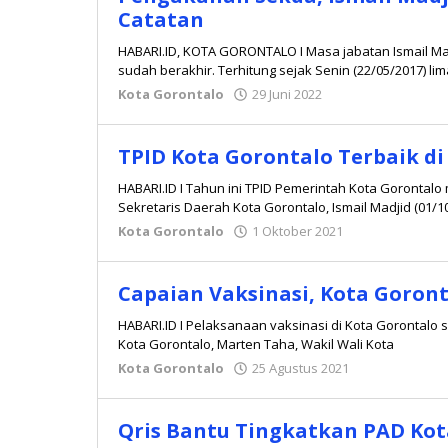
Catatan
HABARI.ID, KOTA GORONTALO I Masa jabatan Ismail Mad
sudah berakhir. Terhitung sejak Senin (22/05/2017) li
Kota Gorontalo
29 Juni 2022
oleh
Redaksi
TPID Kota Gorontalo Terbaik di
HABARI.ID I Tahun ini TPID Pemerintah Kota Gorontalo 
Sekretaris Daerah Kota Gorontalo, Ismail Madjid (01/1
Kota Gorontalo
1 Oktober 2021
oleh
Redaksi
Capaian Vaksinasi, Kota Goron
HABARI.ID I Pelaksanaan vaksinasi di Kota Gorontalo s
Kota Gorontalo, Marten Taha, Wakil Wali Kota
Kota Gorontalo
25 Agustus 2021
oleh
Redaksi
Qris Bantu Tingkatkan PAD Kot