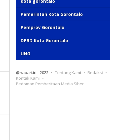
kota gorontalo
Pemerintah Kota Gorontalo
Pemprov Gorontalo
DPRD Kota Gorontalo
UNG
@habari.id - 2022
Tentang Kami
Redaksi
Kontak Kami
Pedoman Pemberitaan Media Siber