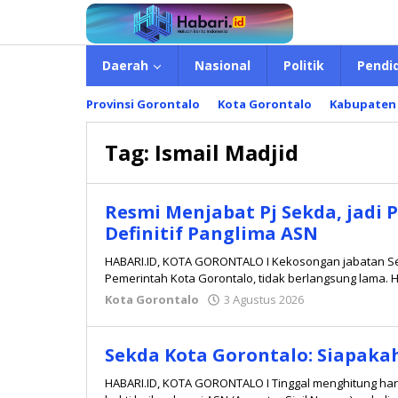
Lewati
ke
konten
Daerah
Nasional
Politik
Pendi
Provinsi Gorontalo
Kota Gorontalo
Kabupaten
Tag:
Ismail Madjid
Resmi Menjabat Pj Sekda, jadi 
Definitif Panglima ASN
HABARI.ID, KOTA GORONTALO I Kekosongan jabatan Sek
Pemerintah Kota Gorontalo, tidak berlangsung lama. H
Kota Gorontalo
3 Agustus 2026
oleh
Redaksi
Sekda Kota Gorontalo: Siapakah
HABARI.ID, KOTA GORONTALO I Tinggal menghitung hari,