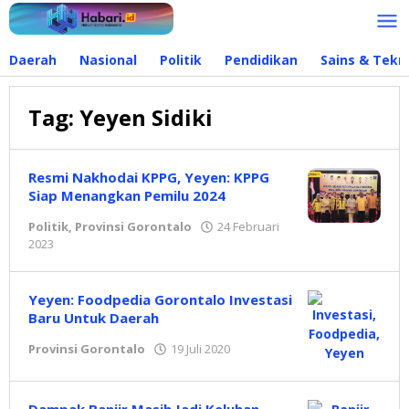
Lewati
ke
konten
Daerah
Nasional
Politik
Pendidikan
Sains & Tekn
Tag:
Yeyen Sidiki
Resmi Nakhodai KPPG, Yeyen: KPPG
Siap Menangkan Pemilu 2024
Politik
,
Provinsi Gorontalo
24 Februari
2023
oleh
Redaksi
Yeyen: Foodpedia Gorontalo Investasi
Baru Untuk Daerah
Provinsi Gorontalo
19 Juli 2020
oleh
Redaksi