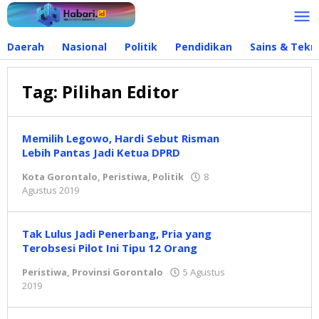
Lewati
ke
konten
Daerah
Nasional
Politik
Pendidikan
Sains & Tekn
Tag:
Pilihan Editor
Memilih Legowo, Hardi Sebut Risman
Lebih Pantas Jadi Ketua DPRD
Kota Gorontalo
,
Peristiwa
,
Politik
8
Agustus 2019
oleh
admin
Tak Lulus Jadi Penerbang, Pria yang
Terobsesi Pilot Ini Tipu 12 Orang
Peristiwa
,
Provinsi Gorontalo
5 Agustus
2019
oleh
admin