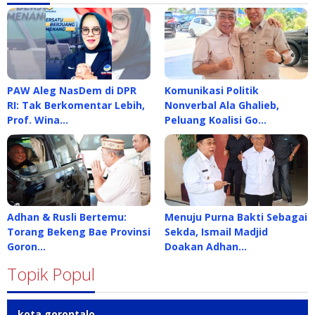
PAW Aleg NasDem di DPR
Komunikasi Politik
RI: Tak Berkomentar Lebih,
Nonverbal Ala Ghalieb,
Prof. Wina…
Peluang Koalisi Go…
Adhan & Rusli Bertemu:
Menuju Purna Bakti Sebagai
Torang Bekeng Bae Provinsi
Sekda, Ismail Madjid
Goron…
Doakan Adhan…
Topik Popul
kota gorontalo