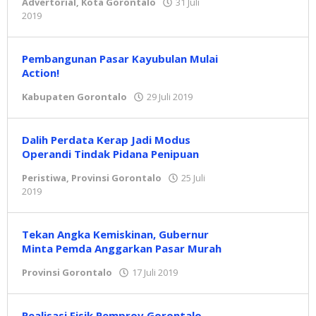
Advertorial
,
Kota Gorontalo
31 Juli
2019
oleh
admin
Pembangunan Pasar Kayubulan Mulai
Action!
Kabupaten Gorontalo
29 Juli 2019
oleh
admin
Dalih Perdata Kerap Jadi Modus
Operandi Tindak Pidana Penipuan
Peristiwa
,
Provinsi Gorontalo
25 Juli
2019
oleh
admin
Tekan Angka Kemiskinan, Gubernur
Minta Pemda Anggarkan Pasar Murah
Provinsi Gorontalo
17 Juli 2019
oleh
admin
Realisasi Fisik Pemprov Gorontalo