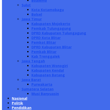
Boalemo
Sulut
Kota Kotamobagu
Bolsel
Jawa Timur
Kabupaten Mojokerto
Pemkab Tulungagung
DPRD Kabupaten Tulungagung
DPRD Kota Blitar
Pemkot Blitar
DPRD Kabupaten Blitar
Pemkab Blitar
Kab Trenggalek
Jawa Tengah
Kabupaten Wonogiri
Kabupaten Kendal
Kabupaten Batang
Jawa Barat
Purwakarta
Sumatera Selatan
Musi Banyuasin
Nasional
Politik
Pendidikan