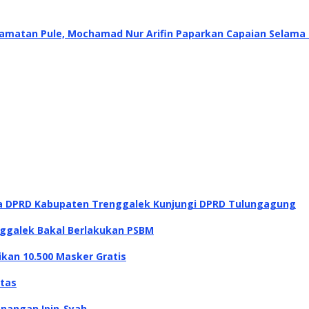
amatan Pule, Mochamad Nur Arifin Paparkan Capaian Selama
a DPRD Kabupaten Trenggalek Kunjungi DPRD Tulungagung
ggalek Bakal Berlakukan PSBM
ikan 10.500 Masker Gratis
itas
enangan Ipin-Syah