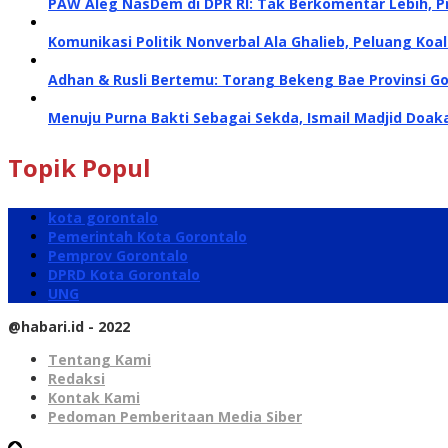
PAW Aleg NasDem di DPR RI: Tak Berkomentar Lebih, P
Komunikasi Politik Nonverbal Ala Ghalieb, Peluang Koal
Adhan & Rusli Bertemu: Torang Bekeng Bae Provinsi G
Menuju Purna Bakti Sebagai Sekda, Ismail Madjid Doa
Topik Popul
kota gorontalo
Pemerintah Kota Gorontalo
Pemprov Gorontalo
DPRD Kota Gorontalo
UNG
@habari.id - 2022
Tentang Kami
Redaksi
Kontak Kami
Pedoman Pemberitaan Media Siber