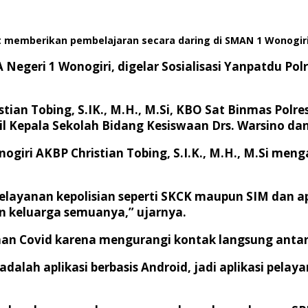
t memberikan pembelajaran secara daring di SMAN 1 Wonogiri
egeri 1 Wonogiri, digelar Sosialisasi Yanpatdu Pol
stian Tobing, S.IK., M.H., M.Si, KBO Sat Binmas Polr
il Kepala Sekolah Bidang Kesiswaan Drs. Warsino dan
giri AKBP Christian Tobing, S.I.K., M.H., M.Si meng
pelayanan kepolisian seperti SKCK maupun SIM dan 
an keluarga semuanya,” ujarnya.
nan Covid karena mengurangi kontak langsung antar
i adalah aplikasi berbasis Android, jadi aplikasi pela