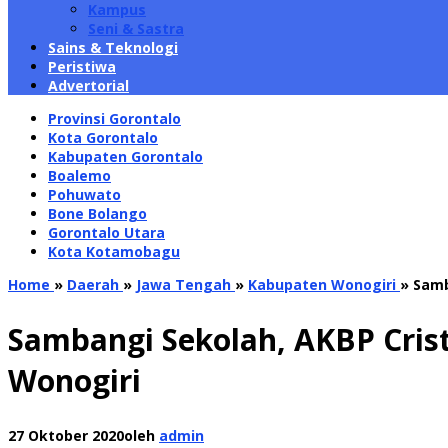
Kampus
Seni & Sastra
Sains & Teknologi
Peristiwa
Advertorial
Provinsi Gorontalo
Kota Gorontalo
Kabupaten Gorontalo
Boalemo
Pohuwato
Bone Bolango
Gorontalo Utara
Kota Kotamobagu
Home
»
Daerah
»
Jawa Tengah
»
Kabupaten Wonogiri
»
Samb
Sambangi Sekolah, AKBP Crist
Wonogiri
27 Oktober 2020
oleh
admin