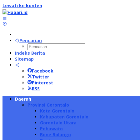
Lewati ke konten
Pencarian
Indeks Berita
Sitemap
Facebook
Twitter
Pinterest
RSS
Daerah
Provinsi Gorontalo
Kota Gorontalo
Kabupaten Gorontalo
Gorontalo Utara
Pohuwato
Bone Bolango