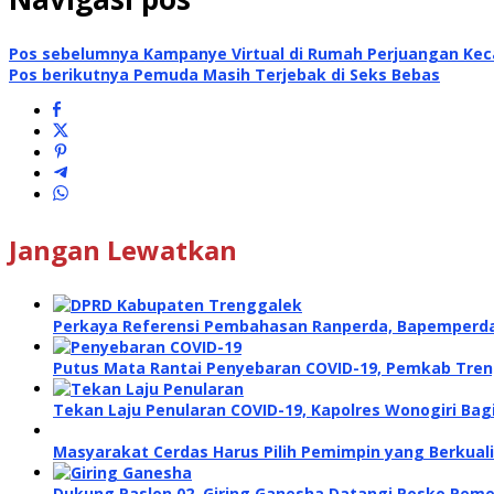
Pos sebelumnya
Kampanye Virtual di Rumah Perjuangan Kec
Pos berikutnya
Pemuda Masih Terjebak di Seks Bebas
Jangan Lewatkan
Perkaya Referensi Pembahasan Ranperda, Bapemperd
Putus Mata Rantai Penyebaran COVID-19, Pemkab Tren
Tekan Laju Penularan COVID-19, Kapolres Wonogiri Bag
Masyarakat Cerdas Harus Pilih Pemimpin yang Berkual
Dukung Paslon 02, Giring Ganesha Datangi Posko Pem