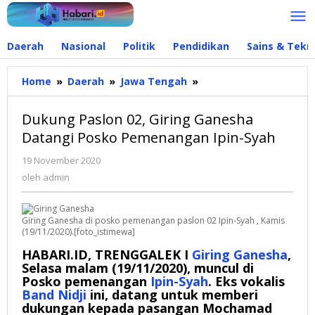
Lewati
ke
konten
Daerah
Nasional
Politik
Pendidikan
Sains & Tekn
Home
»
Daerah
»
Jawa Tengah
»
Dukung
Paslon
02,
Dukung Paslon 02, Giring Ganesha
Giring
Datangi Posko Pemenangan Ipin-Syah
Ganesha
Datangi
19 November 2020
oleh
Posko
admin
oleh
admin
Pemenangan
Ipin-
Syah
Giring Ganesha di posko pemenangan paslon 02 Ipin-Syah , Kamis
(19/11/2020).[foto_istimewa]
HABARI.ID, TRENGGALEK I
Giring Ganesha
,
Selasa malam (19/11/2020), muncul di
Posko pemenangan
Ipin-Syah
. Eks vokalis
Band Nidji
ini, datang untuk memberi
dukungan kepada pasangan Mochamad