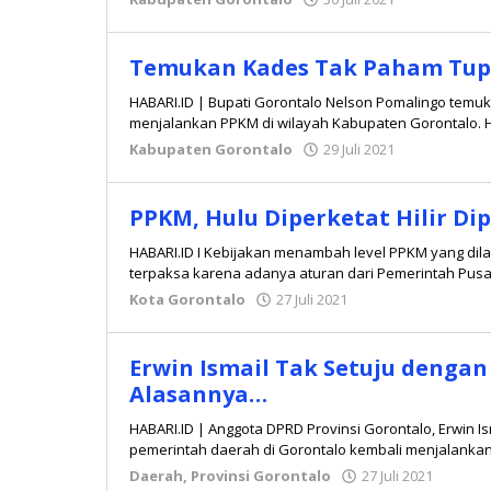
Hidayat
Mokambu
Temukan Kades Tak Paham Tupo
HABARI.ID | Bupati Gorontalo Nelson Pomalingo temuk
menjalankan PPKM di wilayah Kabupaten Gorontalo. Ha
Kabupaten Gorontalo
29 Juli 2021
oleh
Hidayat
Mokambu
PPKM, Hulu Diperketat Hilir D
HABARI.ID I Kebijakan menambah level PPKM yang dil
terpaksa karena adanya aturan dari Pemerintah Pusa
Kota Gorontalo
27 Juli 2021
oleh
Redaksi
Erwin Ismail Tak Setuju dengan
Alasannya…
HABARI.ID | Anggota DPRD Provinsi Gorontalo, Erwin Is
pemerintah daerah di Gorontalo kembali menjalank
Daerah
,
Provinsi Gorontalo
27 Juli 2021
oleh