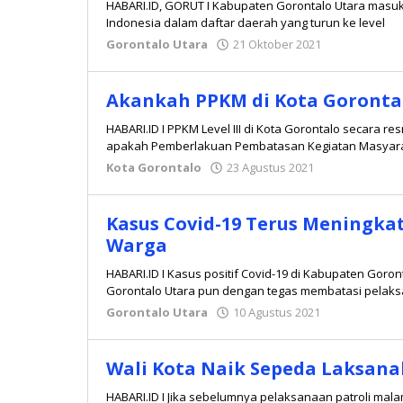
HABARI.ID, GORUT I Kabupaten Gorontalo Utara masuk 
Indonesia dalam daftar daerah yang turun ke level
Gorontalo Utara
21 Oktober 2021
oleh
Redaksi
Akankah PPKM di Kota Goronta
HABARI.ID I PPKM Level III di Kota Gorontalo secara r
apakah Pemberlakuan Pembatasan Kegiatan Masyarak
Kota Gorontalo
23 Agustus 2021
oleh
Redaksi
Kasus Covid-19 Terus Meningka
Warga
HABARI.ID I Kasus positif Covid-19 di Kabupaten Goro
Gorontalo Utara pun dengan tegas membatasi pelaks
Gorontalo Utara
10 Agustus 2021
oleh
Redaksi
Wali Kota Naik Sepeda Laksan
HABARI.ID I Jika sebelumnya pelaksanaan patroli mal