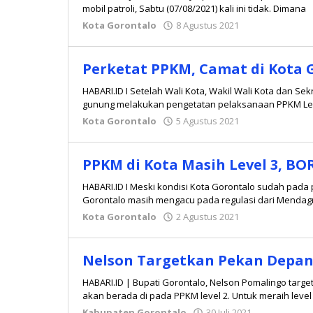
mobil patroli, Sabtu (07/08/2021) kali ini tidak. Dimana
Kota Gorontalo
8 Agustus 2021
oleh
Redaksi
Perketat PPKM, Camat di Kota
HABARI.ID I Setelah Wali Kota, Wakil Wali Kota dan Se
gunung melakukan pengetatan pelaksanaan PPKM Le
Kota Gorontalo
5 Agustus 2021
oleh
Redaksi
PPKM di Kota Masih Level 3, BO
HABARI.ID I Meski kondisi Kota Gorontalo sudah pad
Gorontalo masih mengacu pada regulasi dari Mendagr
Kota Gorontalo
2 Agustus 2021
oleh
Redaksi
Nelson Targetkan Pekan Depan
HABARI.ID | Bupati Gorontalo, Nelson Pomalingo tar
akan berada di pada PPKM level 2. Untuk meraih level
Kabupaten Gorontalo
30 Juli 2021
oleh