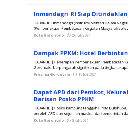
admin
Inmendagri RI Siap Ditindaklan
HABARI.ID I Inmendagri (Instruksi Menteri Dalam Neger
(Pemberlakuan Pembatasan Kegiatan Masyarakat) level
Kota Gorontalo
26 Juli 2021
oleh
Redaksi
Dampak PPKM: Hotel Berbinta
HABARI.ID | Penerapan Pemberlakuan Pembatasan Keg
Gorontalo, berpengaruh signifikan pada tingkat okupa
Provinsi Gorontalo
10 Juli 2021
oleh
Hidayat
Mokambu
Dapat APD dari Pemkot, Kelur
Barisan Posko PPKM
HABARI.ID | Posko kampung tangguh PPKM Dulohupa,
peroleh APD dan sejumlah masker dari pemerintah da
Kota Gorontalo
8 Juli 2021
oleh
Hidayat