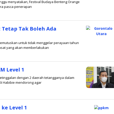
danggu menyatakan, Festival Budaya Benteng Orange
tara pasca penerapan
: Tetap Tak Boleh Ada
memutuskan untuk tidak menggelar perayaan tahun
 pusat yang akan memberlakukan
M Level 1
ketinggalan dengan 2 daerah tetangganya dalam
li Habibie mendorong agar
at
mbu
ke Level 1