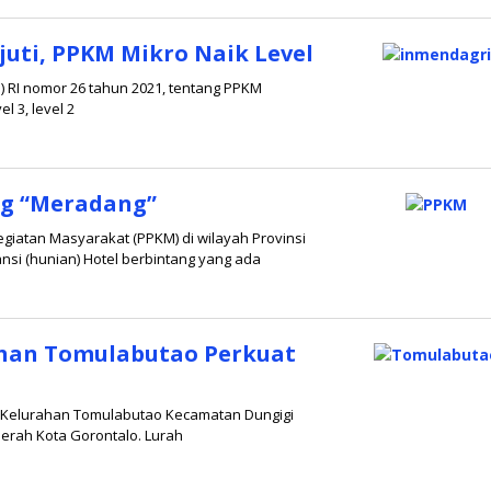
juti, PPKM Mikro Naik Level
i) RI nomor 26 tahun 2021, tentang PPKM
 3, level 2
ng “Meradang”
iatan Masyarakat (PPKM) di wilayah Provinsi
nsi (hunian) Hotel berbintang yang ada
ahan Tomulabutao Perkuat
 Kelurahan Tomulabutao Kecamatan Dungigi
erah Kota Gorontalo. Lurah