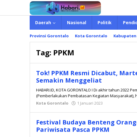
Lewati
ke
konten
Daerah
Nasional
Politik
Pendi
Provinsi Gorontalo
Kota Gorontalo
Kabupaten
Tag:
PPKM
Tok! PPKM Resmi Dicabut, Mar
Semakin Menggeliat
HABARI.ID, KOTA GORONTALO I Di akhir tahun 2022 P
(Pemberlakukan Pembatasan Kegiatan Masyarakat), ha
Kota Gorontalo
1 Januari 2023
oleh
Redaksi
Festival Budaya Benteng Orange,
Pariwisata Pasca PPKM