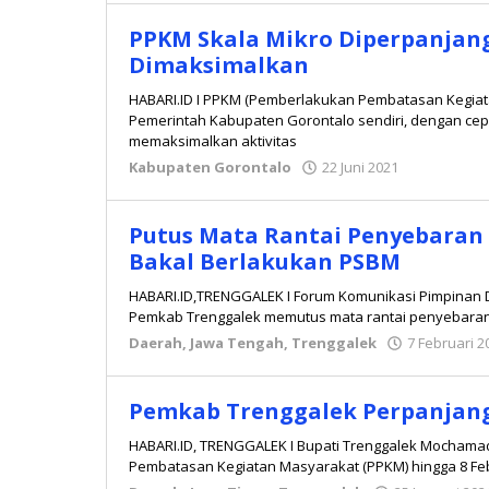
Mokambu
PPKM Skala Mikro Diperpanjang
Dimaksimalkan
HABARI.ID I PPKM (Pemberlakukan Pembatasan Kegiata
Pemerintah Kabupaten Gorontalo sendiri, dengan cep
memaksimalkan aktivitas
Kabupaten Gorontalo
22 Juni 2021
oleh
Redaksi
Putus Mata Rantai Penyebaran
Bakal Berlakukan PSBM
HABARI.ID,TRENGGALEK I Forum Komunikasi Pimpinan
Pemkab Trenggalek memutus mata rantai penyebaran C
Daerah
,
Jawa Tengah
,
Trenggalek
7 Februari 2
Pemkab Trenggalek Perpanjang
HABARI.ID, TRENGGALEK I Bupati Trenggalek Mochama
Pembatasan Kegiatan Masyarakat (PPKM) hingga 8 Feb