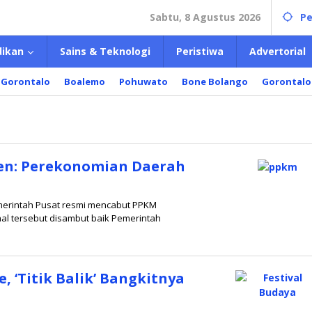
Sabtu, 8 Agustus 2026
Pe
dikan
Sains & Teknologi
Peristiwa
Advertorial
 Gorontalo
Boalemo
Pohuwato
Bone Bolango
Gorontalo
ten: Perekonomian Daerah
emerintah Pusat resmi mencabut PPKM
l tersebut disambut baik Pemerintah
 ‘Titik Balik’ Bangkitnya