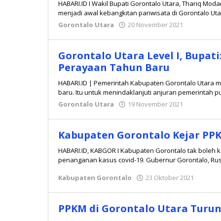
HABARI.ID I Wakil Bupati Gorontalo Utara, Thariq Mo
menjadi awal kebangkitan pariwisata di Gorontalo U
Gorontalo Utara
20 November 2021
oleh
Dwi
Manoppo
Gorontalo Utara Level I, Bupati
Perayaan Tahun Baru
HABARI.ID | Pemerintah Kabupaten Gorontalo Utara 
baru. Itu untuk menindaklanjuti anjuran pemerintah
Gorontalo Utara
19 November 2021
oleh
Dwi
Manoppo
Kabupaten Gorontalo Kejar PPK
HABARI.ID, KABGOR I Kabupaten Gorontalo tak boleh 
penanganan kasus covid-19. Gubernur Gorontalo, Rus
Kabupaten Gorontalo
23 Oktober 2021
oleh
Hiday
Moka
PPKM di Gorontalo Utara Turun 