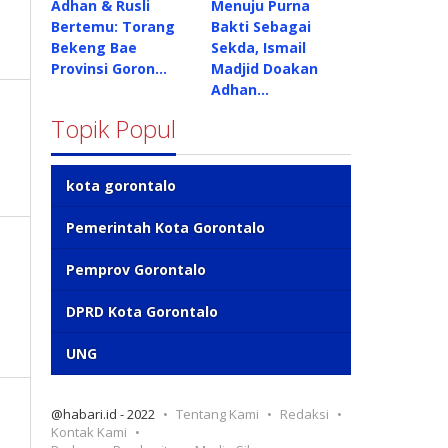
Adhan & Rusli
Menuju Purna
Bertemu: Torang
Bakti Sebagai
Bekeng Bae
Sekda, Ismail
Provinsi Goron…
Madjid Doakan
Adhan…
Topik Popul
kota gorontalo
Pemerintah Kota Gorontalo
Pemprov Gorontalo
DPRD Kota Gorontalo
UNG
@habari.id - 2022
Tentang Kami
Redaksi
Kontak Kami