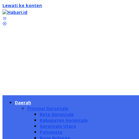
Lewati ke konten
Daerah
Provinsi Gorontalo
Kota Gorontalo
Kabupaten Gorontalo
Gorontalo Utara
Pohuwato
Bone Bolango