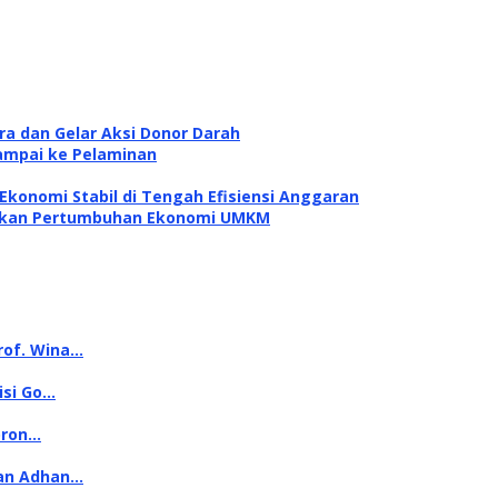
ra dan Gelar Aksi Donor Darah
ampai ke Pelaminan
konomi Stabil di Tengah Efisiensi Anggaran
itkan Pertumbuhan Ekonomi UMKM
rof. Wina…
isi Go…
oron…
kan Adhan…