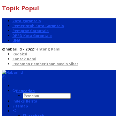
Topik Popul
kota gorontalo
Pemerintah Kota Gorontalo
Pemprov Gorontalo
DPRD Kota Gorontalo
UNG
@habari.id - 2022
Tentang Kami
Redaksi
Kontak Kami
Pedoman Pemberitaan Media Siber
Pencarian
Indeks Berita
Sitemap
Facebook