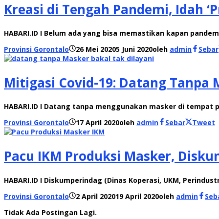
Kreasi di Tengah Pandemi, Idah 
HABARI.ID I Belum ada yang bisa memastikan kapan pandem
Provinsi Gorontalo
26 Mei 2020
5 Juni 2020
oleh
admin
Sebar
Mitigasi Covid-19: Datang Tanpa 
HABARI.ID I Datang tanpa menggunakan masker di tempat pel
Provinsi Gorontalo
17 April 2020
oleh
admin
Sebar
Tweet
Pacu IKM Produksi Masker, Disku
HABARI.ID I Diskumperindag (Dinas Koperasi, UKM, Perindus
Provinsi Gorontalo
2 April 2020
19 April 2020
oleh
admin
Seb
Tidak Ada Postingan Lagi.