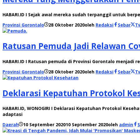
HABARI.ID I Sejak awal mereka sudah terpanggil untuk berp
Provinsi Gorontalo
28 Oktober 2020
oleh
Redaksi
Sebar
T
Ratusan Pemuda Jadi Relawan Co
HABARI.ID I Ratusan pemuda di Provinsi Gorontalo menjadi 
Provinsi Gorontalo
28 Oktober 2020
oleh
Redaksi
Sebar
T
Deklarasi Kepatuhan Protokol Kes
HABARI.ID, WONOGIRI I Deklarasi Kepatuhan Protokol Keseha
adaptasi
Daerah
10 September 2020
10 September 2020
oleh
admin