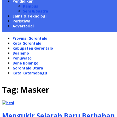
Pendidikan
Kampus
Seni & Sastra
Sains & Teknologi
Peristiwa
Advertorial
Provinsi Gorontalo
Kota Gorontalo
Kabupaten Gorontalo
Boalemo
Pohuwato
Bone Bolango
Gorontalo Utara
Kota Kotamobagu
Tag:
Masker
Mengukir Sejarah Baru Berbahan