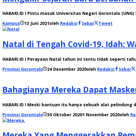
HABARI.ID I Pintu masuk Universitas Negeri Gorontalo (U
Kampus
13 Juni 2021
oleh
Redaksi
Sebar
Tweet
Natal di Tengah Covid-19, Idah: 
HABARI.ID I Perayaan Natal tahun ini tentu tidak seperti t
Provinsi Gorontalo
24 Desember 2020
oleh
Redaksi
Sebar
Bahagianya Mereka Dapat Masker
HABARI.ID I Meski bantuan itu hanya sebuah alat pelindun
Provinsi Gorontalo
30 Oktober 2020
1 November 2020
oleh
Re
Mereka Yang Menggerakkan Pemu