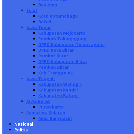
Boalemo
Sulut
Kota Kotamobagu
Bolsel
Jawa Timur
Kabupaten Mojokerto
Pemkab Tulungagung
DPRD Kabupaten Tulungagung
DPRD Kota Blitar
Pemkot Blitar
DPRD Kabupaten Blitar
Pemkab Blitar
Kab Trenggalek
Jawa Tengah
Kabupaten Wonogiri
Kabupaten Kendal
Kabupaten Batang
Jawa Barat
Purwakarta
Sumatera Selatan
Musi Banyuasin
Nasional
Politik