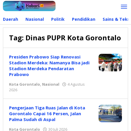
Lewati
ke
konten
Daerah
Nasional
Politik
Pendidikan
Sains & Tekn
Tag:
Dinas PUPR Kota Gorontalo
Presiden Prabowo Siap Renovasi
Stadion Merdeka: Namanya Bisa jadi
Stadion Merdeka Pendaratan
Prabowo
Kota Gorontalo
,
Nasional
4 Agustus
2026
oleh
Redaksi
Pengerjaan Tiga Ruas Jalan di Kota
Gorontalo Capai 16 Persen, Jalan
Palma Sudah di Aspal
Kota Gorontalo
30 Juli 2026
oleh