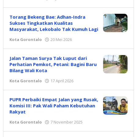
Redaksi
Torang Bekeng Bae: Adhan-Indra
Sukses Tingkatkan Kualitas
Masyarakat, Lekobalo Tak Kumuh Lagi
Kota Gorontalo
20 Mei 2026
oleh
Redaksi
Jalan Taman Surya Tak Luput dari
Perhatian Pemkot, Petani: Bagini Baru
Bilang Wali Kota
Kota Gorontalo
17 April 2026
oleh
Redaksi
PUPR Perbaiki Empat Jalan yang Rusak,
Komisi III: Pak Wali Paham Kebutuhan
Rakyat
Kota Gorontalo
7 November 2025
oleh
Redaksi