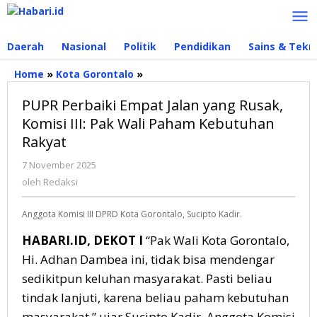
Lewati
ke
konten
Daerah
Nasional
Politik
Pendidikan
Sains & Tekn
Home
»
Kota Gorontalo
»
PUPR
Perbaiki
PUPR Perbaiki Empat Jalan yang Rusak,
Empat
Jalan
Komisi III: Pak Wali Paham Kebutuhan
yang
Rakyat
Rusak,
Komisi
7 November 2025
oleh
III:
Redaksi
oleh
Redaksi
Pak
Wali
Anggota Komisi III DPRD Kota Gorontalo, Sucipto Kadir.
Paham
Kebutuhan
HABARI.ID, DEKOT I
“Pak Wali Kota Gorontalo,
Rakyat
Hi. Adhan Dambea ini, tidak bisa mendengar
sedikitpun keluhan masyarakat. Pasti beliau
tindak lanjuti, karena beliau paham kebutuhan
masyarakat,” ujar Sucipto Kadir, Anggota Komisi