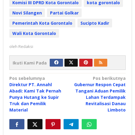
Komisi III DPRD Kota Gorontalo
kota gorontalo
Novi Silangen
Partai Golkar
Pemerintah Kota Gorontalo
Sucipto Kadir
Wali Kota Gorontalo
oleh
Redaksi
Ikuti Kami Pada
Navigasi
Pos sebelumnya
Pos berikutnya
Direktur PT. Annahl
Gubernur Respon Cepat
pos
Abadi: Kami Tak Pernah
Tangani Aduan Pemilik
Punya Hutang ke Supir
Lahan Terdampak
Truk dan Pemilik
Revitalisasi Danau
Material
Limboto