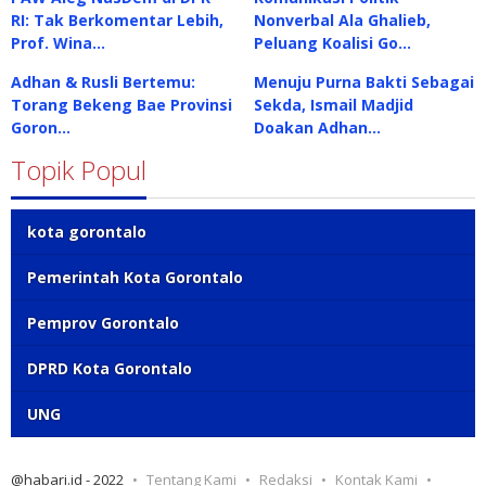
RI: Tak Berkomentar Lebih,
Nonverbal Ala Ghalieb,
Prof. Wina…
Peluang Koalisi Go…
Adhan & Rusli Bertemu:
Menuju Purna Bakti Sebagai
Torang Bekeng Bae Provinsi
Sekda, Ismail Madjid
Goron…
Doakan Adhan…
Topik Popul
kota gorontalo
Pemerintah Kota Gorontalo
Pemprov Gorontalo
DPRD Kota Gorontalo
UNG
@habari.id - 2022
Tentang Kami
Redaksi
Kontak Kami