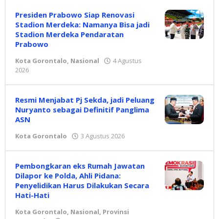
Presiden Prabowo Siap Renovasi
Stadion Merdeka: Namanya Bisa jadi
Stadion Merdeka Pendaratan
Prabowo
Kota Gorontalo
,
Nasional
4 Agustus
2026
oleh
Redaksi
Resmi Menjabat Pj Sekda, jadi Peluang
Nuryanto sebagai Definitif Panglima
ASN
Kota Gorontalo
3 Agustus 2026
oleh
Redaksi
Pembongkaran eks Rumah Jawatan
Dilapor ke Polda, Ahli Pidana:
Penyelidikan Harus Dilakukan Secara
Hati-Hati
Kota Gorontalo
,
Nasional
,
Provinsi