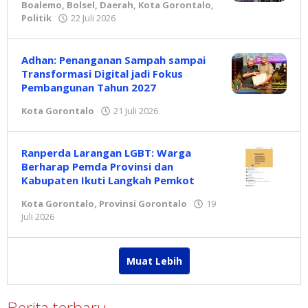
Boalemo
,
Bolsel
,
Daerah
,
Kota Gorontalo
,
Politik
22 Juli 2026
oleh
Redaksi
Adhan: Penanganan Sampah sampai
Transformasi Digital jadi Fokus
Pembangunan Tahun 2027
Kota Gorontalo
21 Juli 2026
oleh
Redaksi
Ranperda Larangan LGBT: Warga
Berharap Pemda Provinsi dan
Kabupaten Ikuti Langkah Pemkot
Kota Gorontalo
,
Provinsi Gorontalo
19
Juli 2026
oleh
Redaksi
Muat Lebih
Berita terbaru