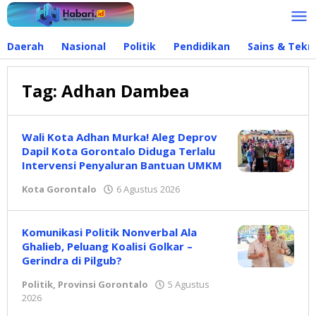
Lewati
ke
konten
Daerah
Nasional
Politik
Pendidikan
Sains & Tekn
Tag:
Adhan Dambea
Wali Kota Adhan Murka! Aleg Deprov
Dapil Kota Gorontalo Diduga Terlalu
Intervensi Penyaluran Bantuan UMKM
Kota Gorontalo
6 Agustus 2026
oleh
Redaksi
Komunikasi Politik Nonverbal Ala
Ghalieb, Peluang Koalisi Golkar –
Gerindra di Pilgub?
Politik
,
Provinsi Gorontalo
5 Agustus
2026
oleh
Redaksi