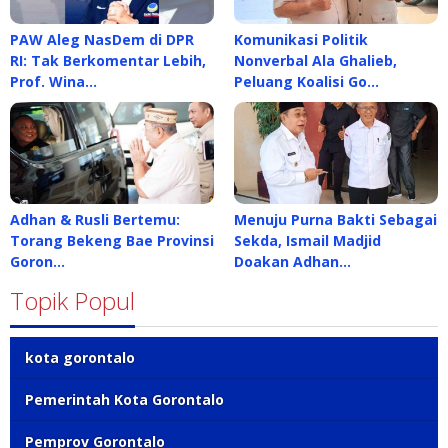
PAW Aleg NasDem di DPR
Komunikasi Politik
RI: Tak Berkomentar Lebih,
Nonverbal Ala Ghalieb,
Prof. Wina…
Peluang Koalisi Go…
Adhan & Rusli Bertemu:
Menuju Purna Bakti Sebagai
Torang Bekeng Bae Provinsi
Sekda, Ismail Madjid
Goron…
Doakan Adhan…
Topik Popul
kota gorontalo
Pemerintah Kota Gorontalo
Pemprov Gorontalo