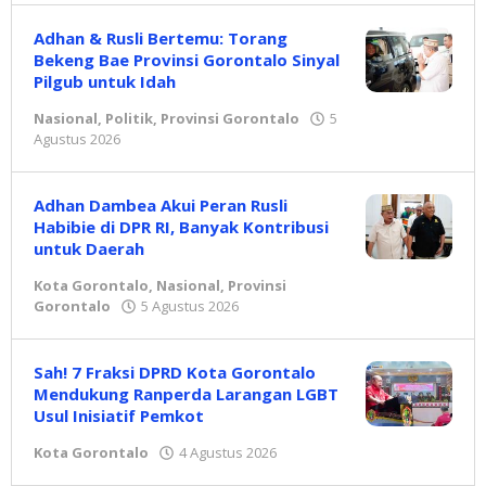
Adhan & Rusli Bertemu: Torang
Bekeng Bae Provinsi Gorontalo Sinyal
Pilgub untuk Idah
Nasional
,
Politik
,
Provinsi Gorontalo
5
Agustus 2026
oleh
Redaksi
Adhan Dambea Akui Peran Rusli
Habibie di DPR RI, Banyak Kontribusi
untuk Daerah
Kota Gorontalo
,
Nasional
,
Provinsi
Gorontalo
5 Agustus 2026
oleh
Redaksi
Sah! 7 Fraksi DPRD Kota Gorontalo
Mendukung Ranperda Larangan LGBT
Usul Inisiatif Pemkot
Kota Gorontalo
4 Agustus 2026
oleh
Redaksi