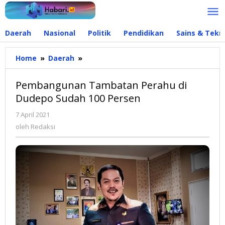
Lewati
ke
konten
Daerah
Nasional
Politik
Pendidikan
Sains & Tekn
Home
»
Daerah
»
Pembangunan
Tambatan
Perahu
Pembangunan Tambatan Perahu di
di
Dudepo Sudah 100 Persen
Dudepo
Sudah
7 April 2021
oleh
100
Redaksi
oleh
Redaksi
Persen