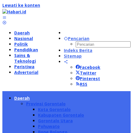
Lewati ke konten
Daerah
Nasional
Pencarian
Politik
Pendidikan
Indeks Berita
Sains &
Sitemap
Teknologi
Peristiwa
Facebook
Advertorial
Twitter
Pinterest
RSS
Daerah
Provinsi Gorontalo
Kota Gorontalo
Kabupaten Gorontalo
Gorontalo Utara
Pohuwato
Bone Bolango