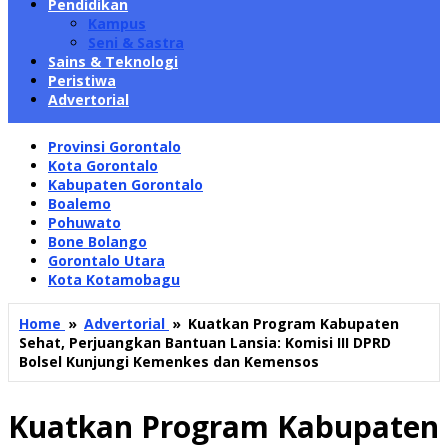
Pendidikan
Kampus
Seni & Sastra
Sains & Teknologi
Peristiwa
Advertorial
Provinsi Gorontalo
Kota Gorontalo
Kabupaten Gorontalo
Boalemo
Pohuwato
Bone Bolango
Gorontalo Utara
Kota Kotamobagu
Home
»
Advertorial
»
Kuatkan Program Kabupaten
Sehat, Perjuangkan Bantuan Lansia: Komisi III DPRD
Bolsel Kunjungi Kemenkes dan Kemensos
Kuatkan Program Kabupaten