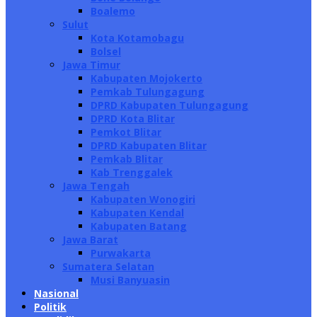
Boalemo
Sulut
Kota Kotamobagu
Bolsel
Jawa Timur
Kabupaten Mojokerto
Pemkab Tulungagung
DPRD Kabupaten Tulungagung
DPRD Kota Blitar
Pemkot Blitar
DPRD Kabupaten Blitar
Pemkab Blitar
Kab Trenggalek
Jawa Tengah
Kabupaten Wonogiri
Kabupaten Kendal
Kabupaten Batang
Jawa Barat
Purwakarta
Sumatera Selatan
Musi Banyuasin
Nasional
Politik