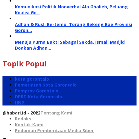
Komunikasi Politik Nonverbal Ala Ghalieb, Peluang
Koalisi Go…
Adhan & Rusli Bertemu: Torang Bekeng Bae Provinsi
Goron…
Menuju Purna Bakti Sebagai Sekda, Ismail Madjid
Doakan Adhan…
Topik Popul
kota gorontalo
Pemerintah Kota Gorontalo
Pemprov Gorontalo
DPRD Kota Gorontalo
UNG
@habari.id - 2022
Tentang Kami
Redaksi
Kontak Kami
Pedoman Pemberitaan Media Siber