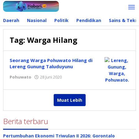
Lewati
ke
konten
Daerah
Nasional
Politik
Pendidikan
Sains & Tekn
Tag:
Warga Hilang
Seorang Warga Pohuwato Hilang di
Lereng Gunung Taluduyunu
Pohuwato
28 Juni 2020
oleh
Redaksi
Muat Lebih
Berita terbaru
Pertumbuhan Ekonomi Triwulan II 2026: Gorontalo