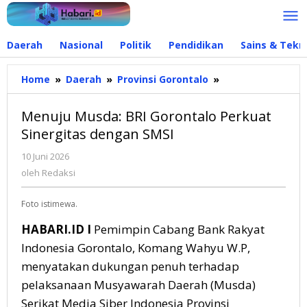
Lewati
ke
konten
Daerah
Nasional
Politik
Pendidikan
Sains & Tekn
Home
»
Daerah
»
Provinsi Gorontalo
»
Menuju
Musda:
BRI
Menuju Musda: BRI Gorontalo Perkuat
Gorontalo
Sinergitas dengan SMSI
Perkuat
Sinergitas
10 Juni 2026
oleh
dengan
Redaksi
oleh
Redaksi
SMSI
Foto istimewa.
HABARI.ID I
Pemimpin Cabang Bank Rakyat
Indonesia Gorontalo, Komang Wahyu W.P,
menyatakan dukungan penuh terhadap
pelaksanaan Musyawarah Daerah (Musda)
Serikat Media Siber Indonesia Provinsi