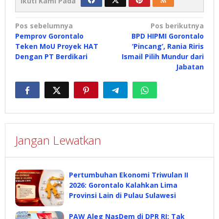
Ikuti Kami Pada
Navigasi
Pos sebelumnya
Pos berikutnya
Pemprov Gorontalo
BPD HIPMI Gorontalo
pos
Teken MoU Proyek HAT
‘Pincang’, Rania Riris
Dengan PT Berdikari
Ismail Pilih Mundur dari
Jabatan
Jangan Lewatkan
Pertumbuhan Ekonomi Triwulan II
2026: Gorontalo Kalahkan Lima
Provinsi Lain di Pulau Sulawesi
PAW Aleg NasDem di DPR RI: Tak