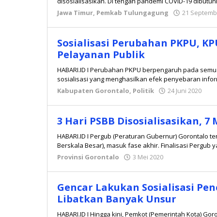
disosialisasikan. Di tengah pandemi COVID-19 dibutuh
Jawa Timur
,
Pemkab Tulungagung
21 Septemb
Sosialisasi Perubahan PKPU, K
Pelayanan Publik
HABARI.ID I Perubahan PKPU berpengaruh pada semu
sosialisasi yang menghasilkan efek penyebaran inform
Kabupaten Gorontalo
,
Politik
24 Juni 2020
ol
ad
3 Hari PSBB Disosialisasikan, 7
HABARI.ID I Pergub (Peraturan Gubernur) Gorontalo 
Berskala Besar), masuk fase akhir. Finalisasi Pergub 
Provinsi Gorontalo
3 Mei 2020
oleh
admin
Gencar Lakukan Sosialisasi Pe
Libatkan Banyak Unsur
HABARI.ID I Hingga kini, Pemkot (Pemerintah Kota) Go