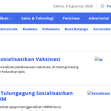
Sabtu, 8 Agustus 2026
Pe
dikan
Sains & Teknologi
Peristiwa
Advertorial
 Gorontalo
Boalemo
Pohuwato
Bone Bolango
Gorontalo
osialisasikan Vaksinasi
osialisasi pelaksanaan vaksinasi, di masing-masing
r Kelurahan Ipilo,
Tulungagung Sosialisasikan
MKM
terkait upaya menggerakkan UMKM terus