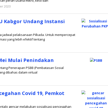
kan peran usaha mikro, kecil dan
er 2020
oleh
admin
PU Kabgor Undang Instansi
a jadwal pelaksanaan Pilkada. Untuk mempercepat
asi yang lebih efektif tentang
eh
min
 Mei Mulai Penindakan
tentang Penerapan PSBB (Pembatasan Sosial
yang dibahas dalam virtual
ncegahan Covid 19, Pemkot
rontalo gencar melakukan sosialisasi pencegahan