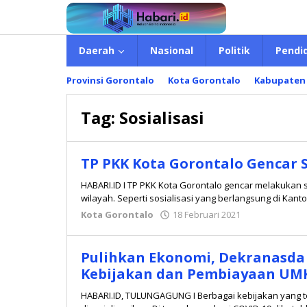
Lewati
ke
konten
Daerah
Nasional
Politik
Pendi
Provinsi Gorontalo
Kota Gorontalo
Kabupaten
Tag:
Sosialisasi
TP PKK Kota Gorontalo Gencar S
HABARI.ID I TP PKK Kota Gorontalo gencar melakukan s
wilayah. Seperti sosialisasi yang berlangsung di Kanto
Kota Gorontalo
18 Februari 2021
oleh
Redaksi
Pulihkan Ekonomi, Dekranasda 
Kebijakan dan Pembiayaan U
HABARI.ID, TULUNGAGUNG I Berbagai kebijakan yang 