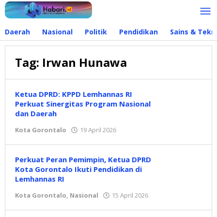
Lewati
ke
konten
Daerah
Nasional
Politik
Pendidikan
Sains & Tekn
Tag:
Irwan Hunawa
Ketua DPRD: KPPD Lemhannas RI
Perkuat Sinergitas Program Nasional
dan Daerah
Kota Gorontalo
19 April 2026
oleh
Redaksi
Perkuat Peran Pemimpin, Ketua DPRD
Kota Gorontalo Ikuti Pendidikan di
Lemhannas RI
Kota Gorontalo
,
Nasional
15 April 2026
oleh
Redaksi