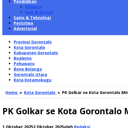
Pendidikan
Kampus
Seni & Sastra
Sains & Teknologi
Peristiwa
Advertorial
Provinsi Gorontalo
Kota Gorontalo
Kabupaten Gorontalo
Boalemo
Pohuwato
Bone Bolango
Gorontalo Utara
Kota Kotamobagu
Home
»
Kota Gorontalo
»
PK Golkar se Kota Gorontalo M
PK Golkar se Kota Gorontalo
1 Oktober 2025
2 Oktober 2025
oleh
Redaksi