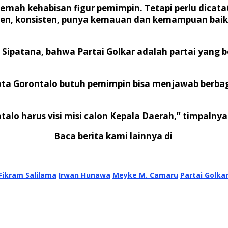
 pernah kehabisan figur pemimpin. Tetapi perlu dica
tmen, konsisten, punya kemauan dan kemampuan baik 
 Sipatana, bahwa Partai Golkar adalah partai yang
 Kota Gorontalo butuh pemimpin bisa menjawab berba
ntalo harus visi misi calon Kepala Daerah,” timpalny
Baca berita kami lainnya di
Fikram Salilama
Irwan Hunawa
Meyke M. Camaru
Partai Golka