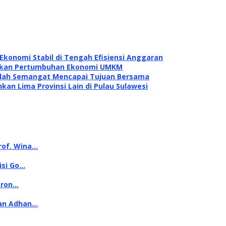
konomi Stabil di Tengah Efisiensi Anggaran
itkan Pertumbuhan Ekonomi UMKM
dalah Semangat Mencapai Tujuan Bersama
kan Lima Provinsi Lain di Pulau Sulawesi
rof. Wina…
isi Go…
oron…
kan Adhan…