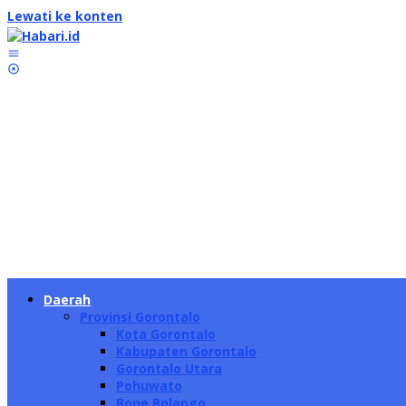
Lewati ke konten
Daerah
Provinsi Gorontalo
Kota Gorontalo
Kabupaten Gorontalo
Gorontalo Utara
Pohuwato
Bone Bolango