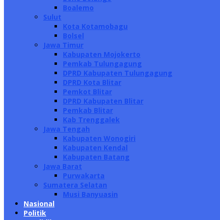
Boalemo
Sulut
Kota Kotamobagu
Bolsel
Jawa Timur
Kabupaten Mojokerto
Pemkab Tulungagung
DPRD Kabupaten Tulungagung
DPRD Kota Blitar
Pemkot Blitar
DPRD Kabupaten Blitar
Pemkab Blitar
Kab Trenggalek
Jawa Tengah
Kabupaten Wonogiri
Kabupaten Kendal
Kabupaten Batang
Jawa Barat
Purwakarta
Sumatera Selatan
Musi Banyuasin
Nasional
Politik