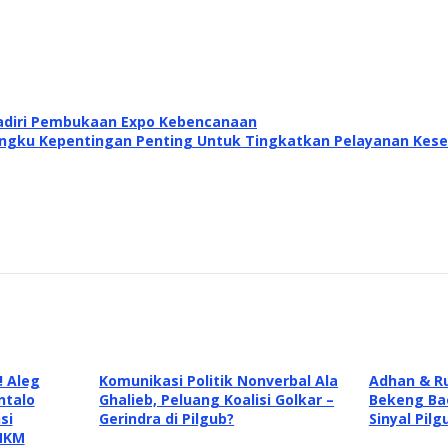
Hadiri Pembukaan Expo Kebencanaan
angku Kepentingan Penting Untuk Tingkatkan Pelayanan Kes
! Aleg
Komunikasi Politik Nonverbal Ala
Adhan & Ru
ntalo
Ghalieb, Peluang Koalisi Golkar –
Bekeng Bae
si
Gerindra di Pilgub?
Sinyal Pil
MKM