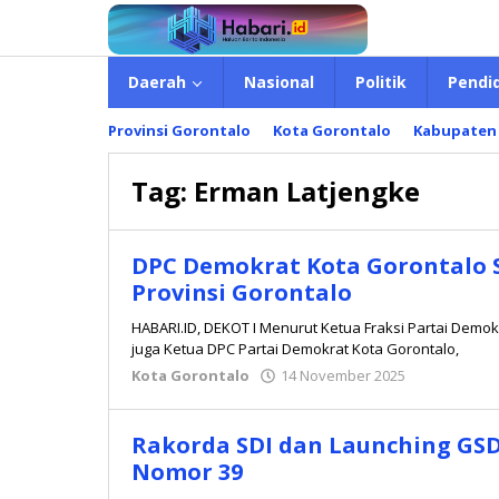
Lewati
ke
konten
Daerah
Nasional
Politik
Pendi
Provinsi Gorontalo
Kota Gorontalo
Kabupaten
Tag:
Erman Latjengke
DPC Demokrat Kota Gorontalo
Provinsi Gorontalo
HABARI.ID, DEKOT I Menurut Ketua Fraksi Partai Demok
juga Ketua DPC Partai Demokrat Kota Gorontalo,
Kota Gorontalo
14 November 2025
oleh
Redaksi
Rakorda SDI dan Launching GSD
Nomor 39