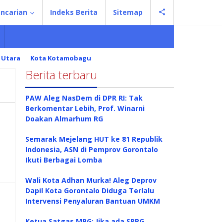
ncarian
Indeks Berita
Sitemap
 Utara
Kota Kotamobagu
Berita terbaru
PAW Aleg NasDem di DPR RI: Tak
Berkomentar Lebih, Prof. Winarni
Doakan Almarhum RG
Semarak Mejelang HUT ke 81 Republik
Indonesia, ASN di Pemprov Gorontalo
Ikuti Berbagai Lomba
Wali Kota Adhan Murka! Aleg Deprov
Dapil Kota Gorontalo Diduga Terlalu
Intervensi Penyaluran Bantuan UMKM
Ketua Satgas MBG: Jika ada SPPG