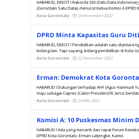
HABARI.ID, DEKOT I Rakorda SDI (Satu Data Indonesia
(Gorontalo Satu Data), menurut Ketua Komisi A DPRD 
Kota Gorontalo
26 November 2022
oleh
Redaksi
DPRD Minta Kapasitas Guru Di
HABARI.ID, DEKOT I Pendidikan adalah satu diantara t
bidang lain. Tapi sayang, bidang pendidikan di Kota G
Kota Gorontalo
22 November 2022
oleh
Redaksi
Erman: Demokrat Kota Gorontal
HABARI.ID I Dukungan terhadap AHY (Agus Harimurti 
maju sebagai Capres (Calon Presiden) RI, terus berda
Kota Gorontalo
24 Mei 2021
oleh
Redaksi
Komisi A: 10 Puskesmas Minim D
HABARI.ID I Ada yang menarik dari rapat Forum Kemitra
DPRD Kota Gorontalo, Erman Latjengke, Kamis