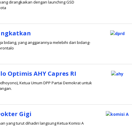
) yang dirangkaikan dengan launching GSD
Kota
tingkatkan
iga bidang, yang anggarannya melebihi dari bidang-
orontalo
o Optimis AHY Capres RI
Yudhoyono), Ketua Umum DPP Partai Demokrat untuk
tangan.
okter Gigi
an yang turut dihadiri langsung Ketua Komisi A