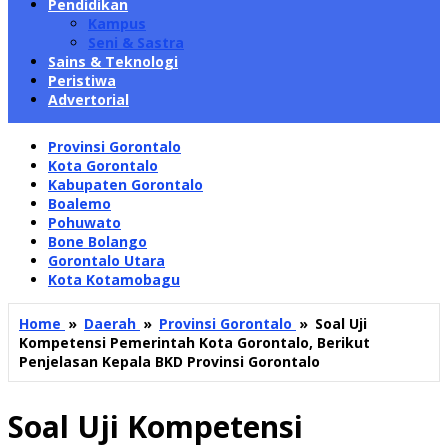
Pendidikan
Kampus
Seni & Sastra
Sains & Teknologi
Peristiwa
Advertorial
Provinsi Gorontalo
Kota Gorontalo
Kabupaten Gorontalo
Boalemo
Pohuwato
Bone Bolango
Gorontalo Utara
Kota Kotamobagu
Home
»
Daerah
»
Provinsi Gorontalo
»
Soal Uji
Kompetensi Pemerintah Kota Gorontalo, Berikut
Penjelasan Kepala BKD Provinsi Gorontalo
Soal Uji Kompetensi