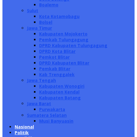
Boalemo
Sulut
Kota Kotamobagu
Bolsel
Jawa Timur
Kabupaten Mojokerto
Pemkab Tulungagung
DPRD Kabupaten Tulungagung
DPRD Kota Blitar
Pemkot Blitar
DPRD Kabupaten Blitar
Pemkab Blitar
Kab Trenggalek
Jawa Tengah
Kabupaten Wonogiri
Kabupaten Kendal
Kabupaten Batang
Jawa Barat
Purwakarta
Sumatera Selatan
Musi Banyuasin
Nasional
Politik