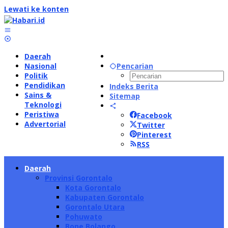
Lewati ke konten
Daerah
Nasional
Pencarian
Politik
Pendidikan
Indeks Berita
Sains &
Sitemap
Teknologi
Peristiwa
Facebook
Advertorial
Twitter
Pinterest
RSS
Daerah
Provinsi Gorontalo
Kota Gorontalo
Kabupaten Gorontalo
Gorontalo Utara
Pohuwato
Bone Bolango