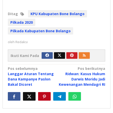
Ditag
KPU Kabupaten Bone Bolango
Pilkada 2020
Pilkada Kabupaten Bone Bolango
oleh
Redaksi
Ikuti Kami Pada
Navigasi
Pos sebelumnya
Pos berikutnya
Langgar Aturan Tentang
Ridwan: Kasus Hukum
pos
Dana Kampanye Paslon
Darwis Moridu Jadi
Bakal Dicoret
Kewenangan Mendagri RI