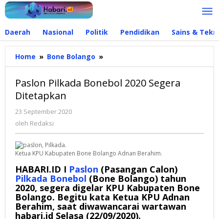
Lewati
ke
konten
Daerah
Nasional
Politik
Pendidikan
Sains & Tekn
Home
»
Bone Bolango
»
Paslon
Pilkada
Bonebol
Paslon Pilkada Bonebol 2020 Segera
2020
Ditetapkan
Segera
Ditetapkan
23 September 2020
oleh
Redaksi
oleh
Redaksi
Ketua KPU Kabupaten Bone Bolango Adnan Berahim.
HABARI.ID I
Paslon
(Pasangan Calon)
Pilkada Bonebol
(Bone Bolango) tahun
2020, segera digelar KPU Kabupaten Bone
Bolango. Begitu kata Ketua KPU Adnan
Berahim, saat diwawancarai wartawan
habari.id Selasa (22/09/2020).