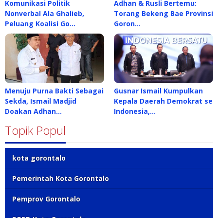
Komunikasi Politik
Adhan & Rusli Bertemu:
Nonverbal Ala Ghalieb,
Torang Bekeng Bae Provinsi
Peluang Koalisi Go…
Goron…
Menuju Purna Bakti Sebagai
Gusnar Ismail Kumpulkan
Sekda, Ismail Madjid
Kepala Daerah Demokrat se
Doakan Adhan…
Indonesia,…
Topik Popul
kota gorontalo
Pemerintah Kota Gorontalo
Pemprov Gorontalo