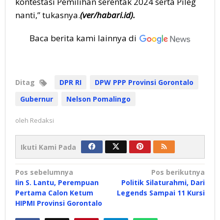
kontestasi Pemilihan serentak 2024 serta Pileg
nanti,” tukasnya.
(ver/habari.id).
Baca berita kami lainnya di
Ditag
DPR RI
DPW PPP Provinsi Gorontalo
Gubernur
Nelson Pomalingo
oleh
Redaksi
Ikuti Kami Pada
Navigasi
Pos sebelumnya
Pos berikutnya
Iin S. Lantu, Perempuan
Politik Silaturahmi, Dari
pos
Pertama Calon Ketum
Legends Sampai 11 Kursi
HIPMI Provinsi Gorontalo