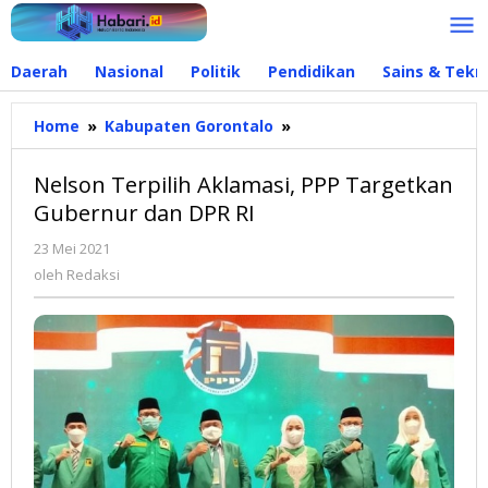
Lewati
ke
konten
Daerah
Nasional
Politik
Pendidikan
Sains & Tekn
Home
»
Kabupaten Gorontalo
»
Nelson
Terpilih
Aklamasi,
Nelson Terpilih Aklamasi, PPP Targetkan
PPP
Gubernur dan DPR RI
Targetkan
Gubernur
23 Mei 2021
oleh
dan
Redaksi
oleh
Redaksi
DPR
RI