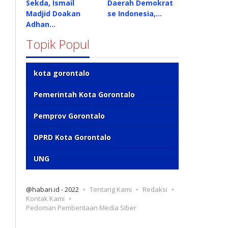
Sekda, Ismail
Daerah Demokrat
Madjid Doakan
se Indonesia,…
Adhan…
Topik Popul
kota gorontalo
Pemerintah Kota Gorontalo
Pemprov Gorontalo
DPRD Kota Gorontalo
UNG
@habari.id - 2022
Tentang Kami
Redaksi
Kontak Kami
Pedoman Pemberitaan Media Siber