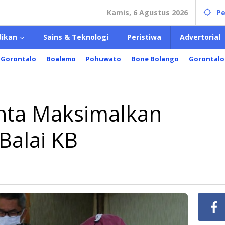
Kamis, 6 Agustus 2026
Pe
dikan
Sains & Teknologi
Peristiwa
Advertorial
 Gorontalo
Boalemo
Pohuwato
Bone Bolango
Gorontalo
n
nta Maksimalkan
Balai KB