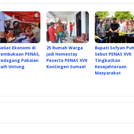
Geliat Ekonomi di
25 Rumah Warga
Bupati Sofyan Puh
Pembukaan PENAS,
jadi Homestay
Sebut PENAS XVII
Pedagang Pakaian
Peserta PENAS XVII
Tingkatkan
Raih Untung
Kontingen Sumsel
Kesejahteraan
Masyarakat