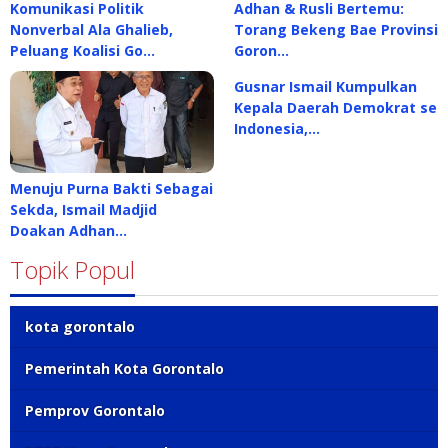
Komunikasi Politik
Adhan & Rusli Bertemu:
Nonverbal Ala Ghalieb,
Torang Bekeng Bae Provinsi
Peluang Koalisi Go…
Goron…
Gusnar Ismail Kumpulkan
Kepala Daerah Demokrat se
Indonesia,…
Menuju Purna Bakti Sebagai
Sekda, Ismail Madjid
Doakan Adhan…
Topik Popul
kota gorontalo
Pemerintah Kota Gorontalo
Pemprov Gorontalo