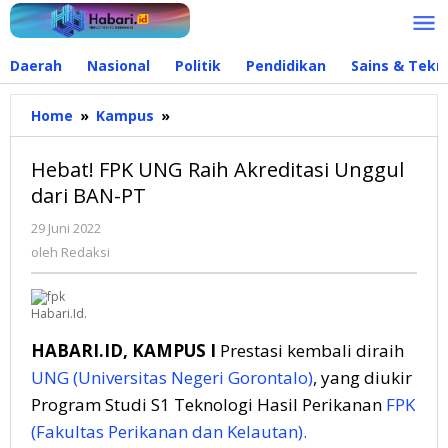
Lewati
ke
konten
Daerah
Nasional
Politik
Pendidikan
Sains & Tekn
Home
»
Kampus
»
Hebat!
FPK
UNG
Hebat! FPK UNG Raih Akreditasi Unggul
Raih
dari BAN-PT
Akreditasi
Unggul
29 Juni 2022
oleh
dari
Redaksi
oleh
Redaksi
BAN-
PT
Habari.Id.
HABARI.ID, KAMPUS I
Prestasi kembali diraih
UNG (Universitas Negeri Gorontalo)
, yang diukir
Program Studi S1 Teknologi Hasil Perikanan
FPK
(Fakultas Perikanan dan Kelautan).