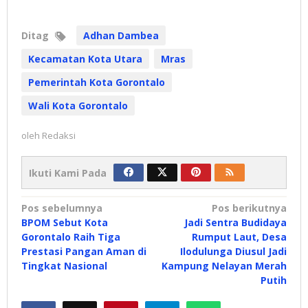
Ditag
Adhan Dambea
Kecamatan Kota Utara
Mras
Pemerintah Kota Gorontalo
Wali Kota Gorontalo
oleh
Redaksi
Ikuti Kami Pada
Navigasi
Pos sebelumnya
Pos berikutnya
BPOM Sebut Kota
Jadi Sentra Budidaya
pos
Gorontalo Raih Tiga
Rumput Laut, Desa
Prestasi Pangan Aman di
Ilodulunga Diusul Jadi
Tingkat Nasional
Kampung Nelayan Merah
Putih