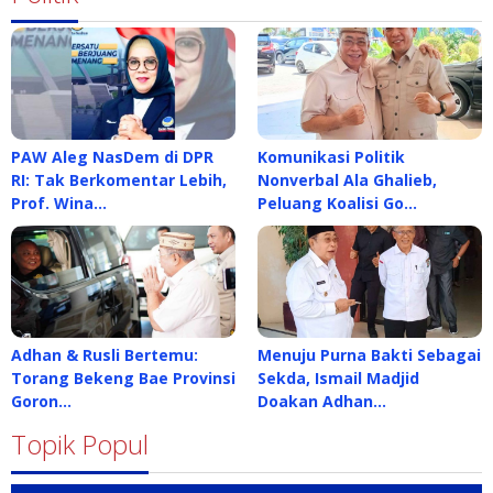
PAW Aleg NasDem di DPR
Komunikasi Politik
RI: Tak Berkomentar Lebih,
Nonverbal Ala Ghalieb,
Prof. Wina…
Peluang Koalisi Go…
Adhan & Rusli Bertemu:
Menuju Purna Bakti Sebagai
Torang Bekeng Bae Provinsi
Sekda, Ismail Madjid
Goron…
Doakan Adhan…
Topik Popul