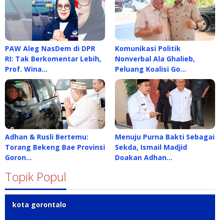
PAW Aleg NasDem di DPR
Komunikasi Politik
RI: Tak Berkomentar Lebih,
Nonverbal Ala Ghalieb,
Prof. Wina…
Peluang Koalisi Go…
Adhan & Rusli Bertemu:
Menuju Purna Bakti Sebagai
Torang Bekeng Bae Provinsi
Sekda, Ismail Madjid
Goron…
Doakan Adhan…
Topik Popul
kota gorontalo