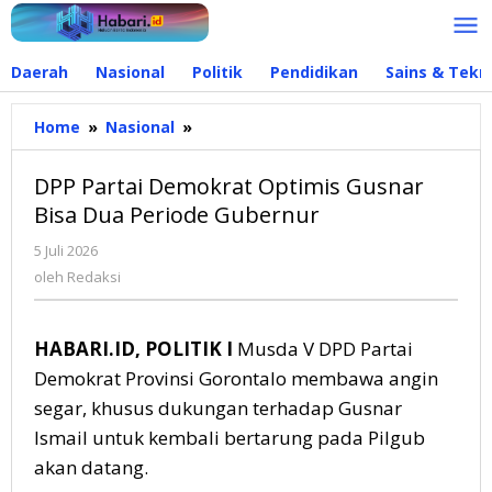
Lewati
ke
konten
Daerah
Nasional
Politik
Pendidikan
Sains & Tekn
Home
»
Nasional
»
DPP
Partai
Demokrat
DPP Partai Demokrat Optimis Gusnar
Optimis
Bisa Dua Periode Gubernur
Gusnar
Bisa
5 Juli 2026
oleh
Dua
Redaksi
oleh
Redaksi
Periode
Gubernur
HABARI.ID, POLITIK I
Musda V DPD Partai
Demokrat Provinsi Gorontalo membawa angin
segar, khusus dukungan terhadap Gusnar
Ismail untuk kembali bertarung pada Pilgub
akan datang.