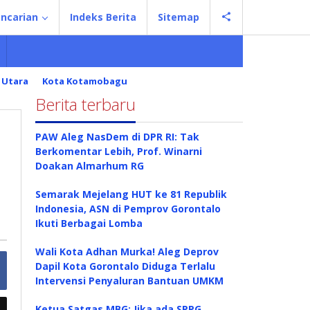
ncarian
Indeks Berita
Sitemap
 Utara
Kota Kotamobagu
Berita terbaru
PAW Aleg NasDem di DPR RI: Tak
Berkomentar Lebih, Prof. Winarni
Doakan Almarhum RG
Semarak Mejelang HUT ke 81 Republik
Indonesia, ASN di Pemprov Gorontalo
Ikuti Berbagai Lomba
Wali Kota Adhan Murka! Aleg Deprov
Dapil Kota Gorontalo Diduga Terlalu
Intervensi Penyaluran Bantuan UMKM
Ketua Satgas MBG: Jika ada SPPG