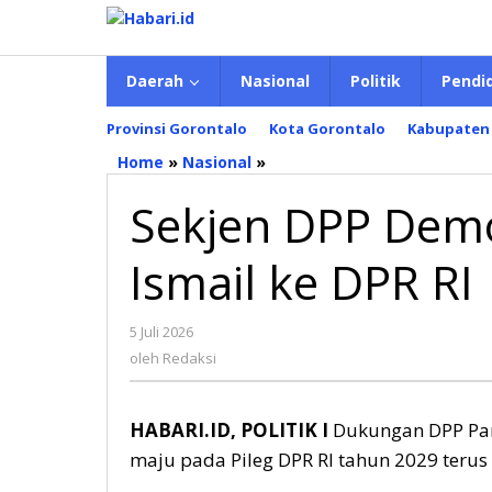
Lewati
ke
konten
Daerah
Nasional
Politik
Pendi
Provinsi Gorontalo
Kota Gorontalo
Kabupaten
Home
»
Nasional
»
Sekjen
DPP
Sekjen DPP Demo
Demokrat:
Kami
Ingin
Ismail ke DPR RI
Erwin
Ismail
ke
5 Juli 2026
oleh
DPR
Redaksi
oleh
Redaksi
RI
HABARI.ID, POLITIK I
Dukungan DPP Part
maju pada Pileg DPR RI tahun 2029 terus