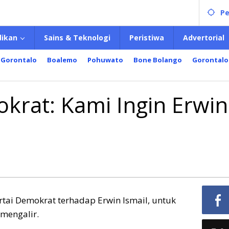
Pe
dikan
Sains & Teknologi
Peristiwa
Advertorial
 Gorontalo
Boalemo
Pohuwato
Bone Bolango
Gorontalo
krat: Kami Ingin Erwin
ai Demokrat terhadap Erwin Ismail, untuk
 mengalir.