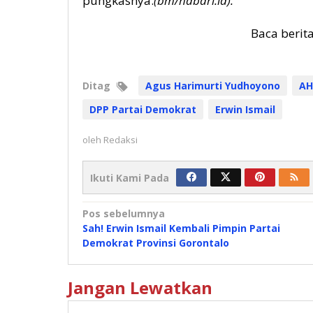
pungkasnya.
(bm/habari.id).
Baca berit
Ditag
Agus Harimurti Yudhoyono
AH
DPP Partai Demokrat
Erwin Ismail
oleh
Redaksi
Ikuti Kami Pada
Navigasi
Pos sebelumnya
Sah! Erwin Ismail Kembali Pimpin Partai
pos
Demokrat Provinsi Gorontalo
Jangan Lewatkan