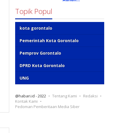
Topik Popul
kota gorontalo
Pemerintah Kota Gorontalo
Pemprov Gorontalo
DPRD Kota Gorontalo
UNG
@habari.id - 2022
Tentang Kami
Redaksi
Kontak Kami
Pedoman Pemberitaan Media Siber