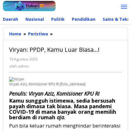
Lewati
ke
konten
Daerah
Nasional
Politik
Pendidikan
Sains & Tekn
Home
»
Peristiwa
»
Viryan:
PPDP,
Kamu
Viryan: PPDP, Kamu Luar Biasa…!
Luar
Biasa...!
19 Agustus 2020
oleh
admin
oleh
admin
Viryan Aziz, Komisioner KPU RI.[foto_istimewa]
Penulis: Viryan Aziz, Komisioner KPU RI
Kamu sungguh istimewa, sedia bersusah
payah dimasa tak biasa. Masa pandemi
COVID-19 di mana banyak orang memilih
berdiam di rumah
aja
.
Pun bila keluar rumah menghindar berinteraksi