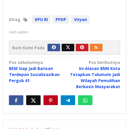
Ditag
KPU RI
PPDP
Viryan
oleh
admin
Ikuti Kami Pada
Navigasi
Pos sebelumnya
Pos berikutnya
BEM Siap Jadi Barisan
Ini Alasan BNN Kota
pos
Terdepan Sosialisasikan
Tetapkan Talumolo Jadi
Pergub 41
Wilayah Pemulihan
Berbasis Masyarakat