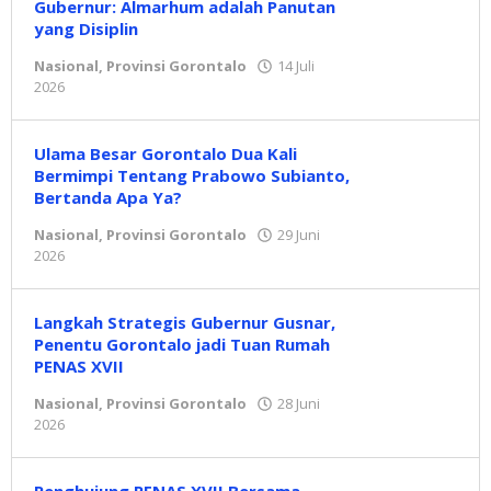
Gubernur: Almarhum adalah Panutan
yang Disiplin
Nasional
,
Provinsi Gorontalo
14 Juli
2026
oleh
Redaksi
Ulama Besar Gorontalo Dua Kali
Bermimpi Tentang Prabowo Subianto,
Bertanda Apa Ya?
Nasional
,
Provinsi Gorontalo
29 Juni
2026
oleh
Redaksi
Langkah Strategis Gubernur Gusnar,
Penentu Gorontalo jadi Tuan Rumah
PENAS XVII
Nasional
,
Provinsi Gorontalo
28 Juni
2026
oleh
Redaksi