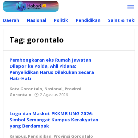
Lewati
ke
konten
Daerah
Nasional
Politik
Pendidikan
Sains & Tekn
Tag:
gorontalo
Pembongkaran eks Rumah Jawatan
Dilapor ke Polda, Ahli Pidana:
Penyelidikan Harus Dilakukan Secara
Hati-Hati
Kota Gorontalo
,
Nasional
,
Provinsi
Gorontalo
2 Agustus 2026
oleh
Redaksi
Logo dan Maskot PKKMB UNG 2026:
Simbol Semangat Kampus Kerakyatan
yang Berdampak
Kampus
,
Pendidikan
,
Provinsi Gorontalo