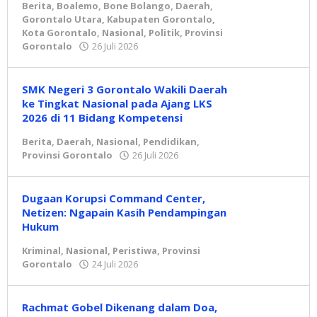
Berita
,
Boalemo
,
Bone Bolango
,
Daerah
,
Gorontalo Utara
,
Kabupaten Gorontalo
,
Kota Gorontalo
,
Nasional
,
Politik
,
Provinsi
Gorontalo
26 Juli 2026
oleh
Redaksi
SMK Negeri 3 Gorontalo Wakili Daerah
ke Tingkat Nasional pada Ajang LKS
2026 di 11 Bidang Kompetensi
Berita
,
Daerah
,
Nasional
,
Pendidikan
,
Provinsi Gorontalo
26 Juli 2026
oleh
Redaksi
Dugaan Korupsi Command Center,
Netizen: Ngapain Kasih Pendampingan
Hukum
Kriminal
,
Nasional
,
Peristiwa
,
Provinsi
Gorontalo
24 Juli 2026
oleh
Redaksi
Rachmat Gobel Dikenang dalam Doa,