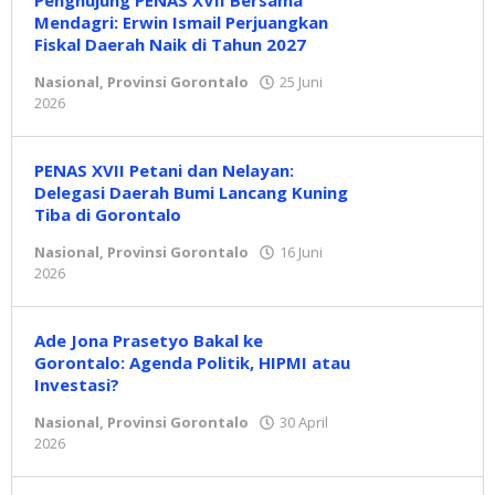
Penghujung PENAS XVII Bersama
Mendagri: Erwin Ismail Perjuangkan
Fiskal Daerah Naik di Tahun 2027
Nasional
,
Provinsi Gorontalo
25 Juni
2026
oleh
Redaksi
PENAS XVII Petani dan Nelayan:
Delegasi Daerah Bumi Lancang Kuning
Tiba di Gorontalo
Nasional
,
Provinsi Gorontalo
16 Juni
2026
oleh
Redaksi
Ade Jona Prasetyo Bakal ke
Gorontalo: Agenda Politik, HIPMI atau
Investasi?
Nasional
,
Provinsi Gorontalo
30 April
2026
oleh
Redaksi