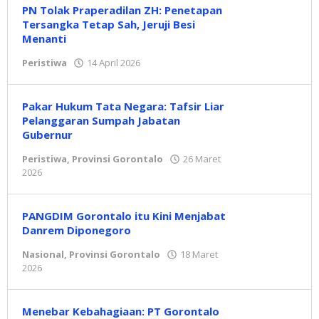
PN Tolak Praperadilan ZH: Penetapan
Tersangka Tetap Sah, Jeruji Besi
Menanti
Peristiwa
14 April 2026
oleh
Redaksi
Pakar Hukum Tata Negara: Tafsir Liar
Pelanggaran Sumpah Jabatan
Gubernur
Peristiwa
,
Provinsi Gorontalo
26 Maret
2026
oleh
Redaksi
PANGDIM Gorontalo itu Kini Menjabat
Danrem Diponegoro
Nasional
,
Provinsi Gorontalo
18 Maret
2026
oleh
Redaksi
Menebar Kebahagiaan: PT Gorontalo