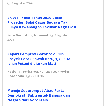
1 Agustus 2026
oleh
Redaksi
SK Wali Kota Tahun 2020 Cacat
Prosedur, Balai Cagar Budaya Tak
Punya Kewenangan Lakukan Registrasi
Kota Gorontalo
,
Nasional
1 Agustus
2026
oleh
Redaksi
Kejam! Pemprov Gorontalo Pilih
Proyek Cetak Sawah Baru, 1,700 Ha
lahan Petani dibiarkan Mati
Nasional
,
Peristiwa
,
Pohuwato
,
Provinsi
Gorontalo
27 Juli 2026
oleh
Redaksi
Menuju Seperempat Abad Partai
Demokrat: Bakti untuk Bangsa dan
Negara dari Gorontalo