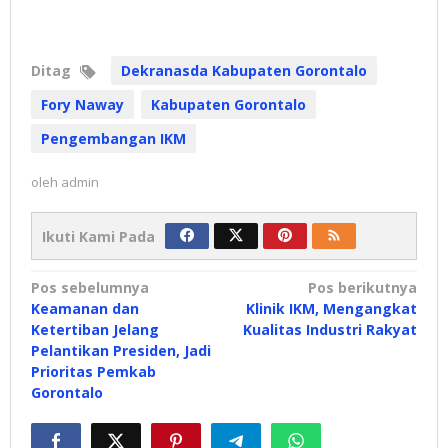
Ditag
Dekranasda Kabupaten Gorontalo
Fory Naway
Kabupaten Gorontalo
Pengembangan IKM
oleh
admin
Ikuti Kami Pada
Navigasi
Pos sebelumnya
Pos berikutnya
Keamanan dan
Klinik IKM, Mengangkat
pos
Ketertiban Jelang
Kualitas Industri Rakyat
Pelantikan Presiden, Jadi
Prioritas Pemkab
Gorontalo