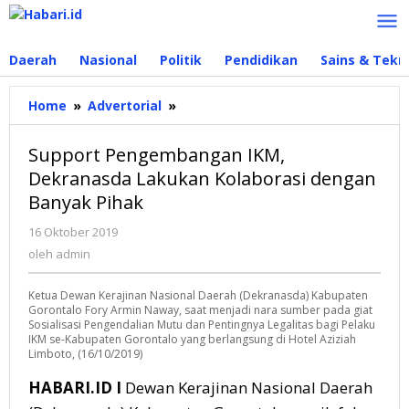
Lewati
ke
konten
Daerah
Nasional
Politik
Pendidikan
Sains & Tekn
Home
»
Advertorial
»
Support
Pengembangan
IKM,
Support Pengembangan IKM,
Dekranasda
Dekranasda Lakukan Kolaborasi dengan
Lakukan
Banyak Pihak
Kolaborasi
dengan
16 Oktober 2019
oleh
Banyak
admin
oleh
admin
Pihak
Ketua Dewan Kerajinan Nasional Daerah (Dekranasda) Kabupaten
Gorontalo Fory Armin Naway, saat menjadi nara sumber pada giat
Sosialisasi Pengendalian Mutu dan Pentingnya Legalitas bagi Pelaku
IKM se-Kabupaten Gorontalo yang berlangsung di Hotel Aziziah
Limboto, (16/10/2019)
HABARI.ID I
Dewan Kerajinan Nasional Daerah