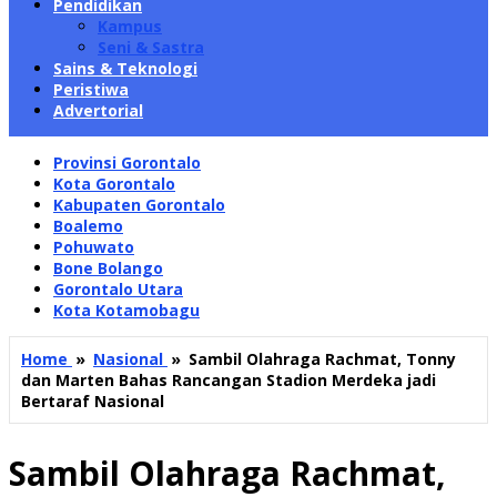
Pendidikan
Kampus
Seni & Sastra
Sains & Teknologi
Peristiwa
Advertorial
Provinsi Gorontalo
Kota Gorontalo
Kabupaten Gorontalo
Boalemo
Pohuwato
Bone Bolango
Gorontalo Utara
Kota Kotamobagu
Home
»
Nasional
»
Sambil Olahraga Rachmat, Tonny
dan Marten Bahas Rancangan Stadion Merdeka jadi
Bertaraf Nasional
Sambil Olahraga Rachmat,