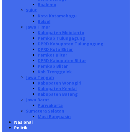
Boalemo
Sulut
Kota Kotamobagu
Bolsel
Jawa Timur
Kabupaten Mojokerto
Pemkab Tulungagung
DPRD Kabupaten Tulungagung
DPRD Kota Blitar
Pemkot Blitar
DPRD Kabupaten Blitar
Pemkab Blitar
Kab Trenggalek
Jawa Tengah
Kabupaten Wonogiri
Kabupaten Kendal
Kabupaten Batang
Jawa Barat
Purwakarta
Sumatera Selatan
Musi Banyuasin
Nasional
Politik