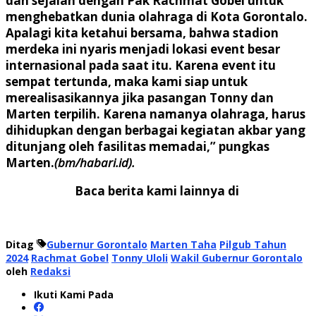
dan sejalan dengan Pak Rachmat Gobel untuk
menghebatkan dunia olahraga di Kota Gorontalo.
Apalagi kita ketahui bersama, bahwa stadion
merdeka ini nyaris menjadi lokasi event besar
internasional pada saat itu. Karena event itu
sempat tertunda, maka kami siap untuk
merealisasikannya jika pasangan Tonny dan
Marten terpilih. Karena namanya olahraga, harus
dihidupkan dengan berbagai kegiatan akbar yang
ditunjang oleh fasilitas memadai,” pungkas
Marten.
(bm/habari.id).
Baca berita kami lainnya di
Ditag
Gubernur Gorontalo
Marten Taha
Pilgub Tahun
2024
Rachmat Gobel
Tonny Uloli
Wakil Gubernur Gorontalo
oleh
Redaksi
Ikuti Kami Pada