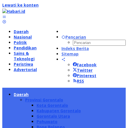
Lewati ke konten
Daerah
Nasional
Pencarian
Politik
Pendidikan
Indeks Berita
Sains &
Sitemap
Teknologi
Peristiwa
Facebook
Advertorial
Twitter
Pinterest
RSS
Daerah
Provinsi Gorontalo
Kota Gorontalo
Kabupaten Gorontalo
Gorontalo Utara
Pohuwato
Bone Bolango