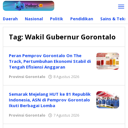
Lewati
ke
konten
Daerah
Nasional
Politik
Pendidikan
Sains & Tekn
Tag:
Wakil Gubernur Gorontalo
Peran Pemprov Gorontalo On The
Track, Pertumbuhan Ekonomi Stabil di
Tengah Efisiensi Anggaran
Provinsi Gorontalo
8 Agustus 2026
oleh
Redaksi
Semarak Mejelang HUT ke 81 Republik
Indonesia, ASN di Pemprov Gorontalo
Ikuti Berbagai Lomba
Provinsi Gorontalo
7 Agustus 2026
oleh
Redaksi