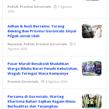
Politik
,
Provinsi Gorontalo
5 Agustus
2026
oleh
Redaksi
Adhan & Rusli Bertemu: Torang
Bekeng Bae Provinsi Gorontalo Sinyal
Pilgub untuk Idah
Nasional
,
Politik
,
Provinsi Gorontalo
5
Agustus 2026
oleh
Redaksi
Pasar Murah Besubsidi Mudahkan
Warga Biluhu Barat Penuhi Kebutuhan,
Wagub Teringat Masa Kampanye
Provinsi Gorontalo
4 Agustus 2026
oleh
Redaksi
Pertama di Gorontalo, Warteg
Kharisma Bahari Sajikan Ragam Menu
Berkualitas dan Terjangkau