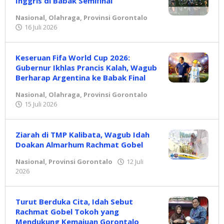
Inggris di Babak Semifinal
Nasional
,
Olahraga
,
Provinsi Gorontalo
16 Juli 2026
oleh
Redaksi
Keseruan Fifa World Cup 2026:
Gubernur Ikhlas Prancis Kalah, Wagub
Berharap Argentina ke Babak Final
Nasional
,
Olahraga
,
Provinsi Gorontalo
15 Juli 2026
oleh
Redaksi
Ziarah di TMP Kalibata, Wagub Idah
Doakan Almarhum Rachmat Gobel
Nasional
,
Provinsi Gorontalo
12 Juli
2026
oleh
Redaksi
Turut Berduka Cita, Idah Sebut
Rachmat Gobel Tokoh yang
Mendukung Kemajuan Gorontalo