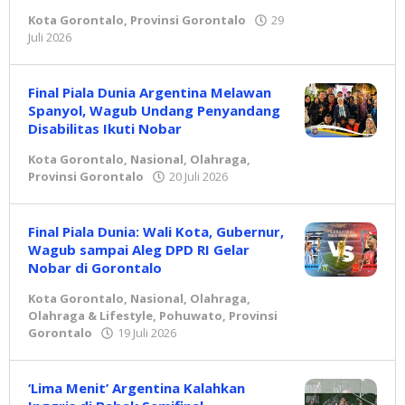
Kota Gorontalo
,
Provinsi Gorontalo
29
Juli 2026
oleh
Redaksi
Final Piala Dunia Argentina Melawan
Spanyol, Wagub Undang Penyandang
Disabilitas Ikuti Nobar
Kota Gorontalo
,
Nasional
,
Olahraga
,
Provinsi Gorontalo
20 Juli 2026
oleh
Redaksi
Final Piala Dunia: Wali Kota, Gubernur,
Wagub sampai Aleg DPD RI Gelar
Nobar di Gorontalo
Kota Gorontalo
,
Nasional
,
Olahraga
,
Olahraga & Lifestyle
,
Pohuwato
,
Provinsi
Gorontalo
19 Juli 2026
oleh
Redaksi
‘Lima Menit’ Argentina Kalahkan