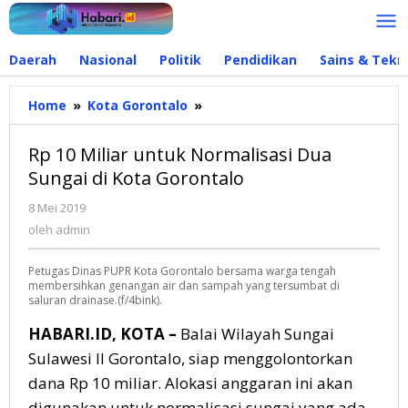
Lewati
ke
konten
Daerah
Nasional
Politik
Pendidikan
Sains & Tekn
Home
»
Kota Gorontalo
»
Rp
10
Miliar
Rp 10 Miliar untuk Normalisasi Dua
untuk
Sungai di Kota Gorontalo
Normalisasi
Dua
8 Mei 2019
oleh
Sungai
admin
oleh
admin
di
Kota
Petugas Dinas PUPR Kota Gorontalo bersama warga tengah
Gorontalo
membersihkan genangan air dan sampah yang tersumbat di
saluran drainase.(f/4bink).
HABARI.ID, KOTA –
Balai Wilayah Sungai
Sulawesi II Gorontalo, siap menggolontorkan
dana Rp 10 miliar. Alokasi anggaran ini akan
digunakan untuk normalisasi sungai yang ada