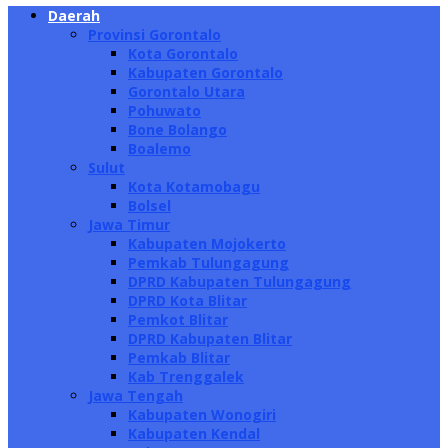
Daerah
Provinsi Gorontalo
Kota Gorontalo
Kabupaten Gorontalo
Gorontalo Utara
Pohuwato
Bone Bolango
Boalemo
Sulut
Kota Kotamobagu
Bolsel
Jawa Timur
Kabupaten Mojokerto
Pemkab Tulungagung
DPRD Kabupaten Tulungagung
DPRD Kota Blitar
Pemkot Blitar
DPRD Kabupaten Blitar
Pemkab Blitar
Kab Trenggalek
Jawa Tengah
Kabupaten Wonogiri
Kabupaten Kendal