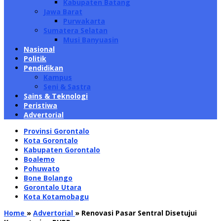
Kabupaten Batang
Jawa Barat
Purwakarta
Sumatera Selatan
Musi Banyuasin
Nasional
Politik
Pendidikan
Kampus
Seni & Sastra
Sains & Teknologi
Peristiwa
Advertorial
Provinsi Gorontalo
Kota Gorontalo
Kabupaten Gorontalo
Boalemo
Pohuwato
Bone Bolango
Gorontalo Utara
Kota Kotamobagu
Home
»
Advertorial
»
Renovasi Pasar Sentral Disetujui