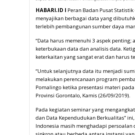
HABARI.ID I
Peran Badan Pusat Statistik
menyajikan berbagai data yang dibutu
terlebih pembangunan sumber daya man
“Data harus memenuhi 3 aspek penting; a
keterbukaan data dan analisis data. Ket
keterkaitan yang sangat erat dan harus t
“Untuk selanjutnya data itu menjadi sum
melakukan perencanaan program pembang
Pomalingo ketika presentasi materi pada 
Provinsi Gorontalo, Kamis (26/09/2019).
Pada kegiatan seminar yang mengangkat
dan Data Kependudukan Berkualitas” ini
Indonesia masih menghadapi persoalan da
sinkron atau berbeda antara instansi yan