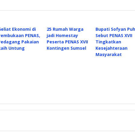
Geliat Ekonomi di
25 Rumah Warga
Bupati Sofyan Puh
Pembukaan PENAS,
jadi Homestay
Sebut PENAS XVII
Pedagang Pakaian
Peserta PENAS XVII
Tingkatkan
Raih Untung
Kontingen Sumsel
Kesejahteraan
Masyarakat