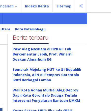
ncarian
Indeks Berita
Sitemap
 Utara
Kota Kotamobagu
Berita terbaru
PAW Aleg NasDem di DPR RI: Tak
Berkomentar Lebih, Prof. Winarni
Doakan Almarhum RG
Semarak Mejelang HUT ke 81 Republik
Indonesia, ASN di Pemprov Gorontalo
Ikuti Berbagai Lomba
Wali Kota Adhan Murka! Aleg Deprov
Dapil Kota Gorontalo Diduga Terlalu
Intervensi Penyaluran Bantuan UMKM
Ketua Satgas MBG: Jika ada SPPG