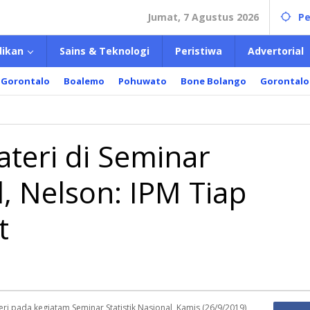
Jumat, 7 Agustus 2026
Pe
dikan
Sains & Teknologi
Peristiwa
Advertorial
 Gorontalo
Boalemo
Pohuwato
Bone Bolango
Gorontalo
an
teri di Seminar
l, Nelson: IPM Tiap
t
i pada kegiatam Seminar Statistik Nasional, Kamis (26/9/2019)