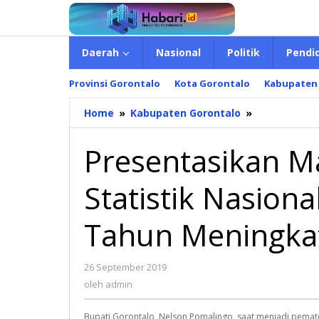
Lewati
ke
konten
Daerah
Nasional
Politik
Pendi
Provinsi Gorontalo
Kota Gorontalo
Kabupaten
Home
»
Kabupaten Gorontalo
»
Presentasik
Materi
di
Presentasikan Ma
Seminar
Statistik
Statistik Nasiona
Nasional,
Nelson:
IPM
Tahun Meningka
Tiap
Tahun
Meningkat
26 September 2019
oleh
admin
oleh
admin
Bupati Gorontalo, Nelson Pomalingo, saat menjadi pemater