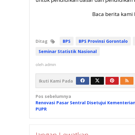
Baca berita kami 
Ditag
BPS
BPS Provinsi Gorontalo
Seminar Statistik Nasional
oleh
admin
Ikuti Kami Pada
Navigasi
Pos sebelumnya
Renovasi Pasar Sentral Disetujui Kementeria
pos
PUPR
Jangan Lewatkan