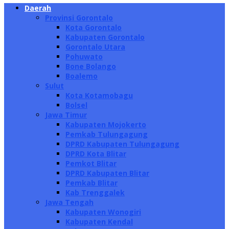
Daerah
Provinsi Gorontalo
Kota Gorontalo
Kabupaten Gorontalo
Gorontalo Utara
Pohuwato
Bone Bolango
Boalemo
Sulut
Kota Kotamobagu
Bolsel
Jawa Timur
Kabupaten Mojokerto
Pemkab Tulungagung
DPRD Kabupaten Tulungagung
DPRD Kota Blitar
Pemkot Blitar
DPRD Kabupaten Blitar
Pemkab Blitar
Kab Trenggalek
Jawa Tengah
Kabupaten Wonogiri
Kabupaten Kendal