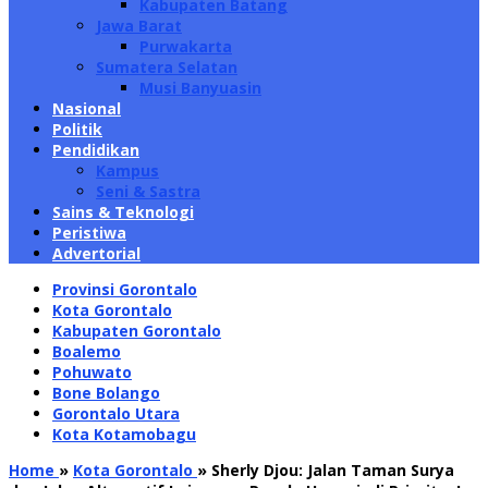
Kabupaten Batang
Jawa Barat
Purwakarta
Sumatera Selatan
Musi Banyuasin
Nasional
Politik
Pendidikan
Kampus
Seni & Sastra
Sains & Teknologi
Peristiwa
Advertorial
Provinsi Gorontalo
Kota Gorontalo
Kabupaten Gorontalo
Boalemo
Pohuwato
Bone Bolango
Gorontalo Utara
Kota Kotamobagu
Home
»
Kota Gorontalo
»
Sherly Djou: Jalan Taman Surya