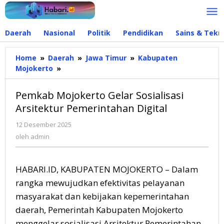
Lewati
ke
konten
Daerah
Nasional
Politik
Pendidikan
Sains & Tekn
Home
»
Daerah
»
Jawa Timur
»
Kabupaten
Mojokerto
»
Pemkab
Mojokerto
Gelar
Pemkab Mojokerto Gelar Sosialisasi
Sosialisasi
Arsitektur Pemerintahan Digital
Arsitektur
Pemerintahan
12 Desember 2025
oleh
Digital
admin
oleh
admin
HABARI.ID, KABUPATEN MOJOKERTO – Dalam
rangka mewujudkan efektivitas pelayanan
masyarakat dan kebijakan kepemerintahan
daerah, Pemerintah Kabupaten Mojokerto
menggelar sosialisasi Arsitektur Pemerintahan