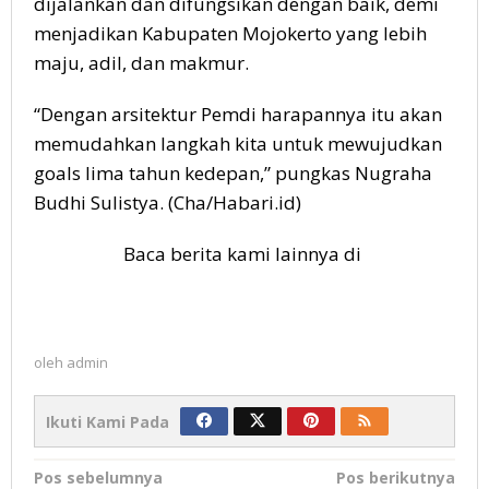
dijalankan dan difungsikan dengan baik, demi
menjadikan Kabupaten Mojokerto yang lebih
maju, adil, dan makmur.
“Dengan arsitektur Pemdi harapannya itu akan
memudahkan langkah kita untuk mewujudkan
goals lima tahun kedepan,” pungkas Nugraha
Budhi Sulistya. (Cha/Habari.id)
Baca berita kami lainnya di
oleh
admin
Ikuti Kami Pada
Navigasi
Pos sebelumnya
Pos berikutnya