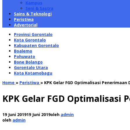
Kampus
Seni & Sastra
Sains & Teknologi
Peristiwa
Advertorial
Provinsi Gorontalo
Kota Gorontalo
Kabupaten Gorontalo
Boalemo
Pohuwato
Bone Bolango
Gorontalo Utara
Kota Kotamobagu
Home
»
Peristiwa
»
KPK Gelar FGD Optimalisasi Penerimaan 
KPK Gelar FGD Optimalisasi 
19 Juni 2019
19 Juni 2019
oleh
admin
oleh
admin