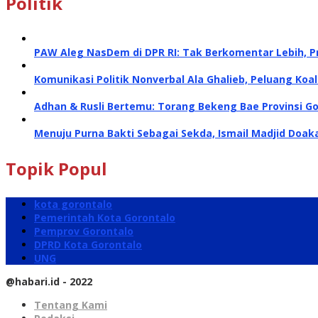
Politik
PAW Aleg NasDem di DPR RI: Tak Berkomentar Lebih, P
Komunikasi Politik Nonverbal Ala Ghalieb, Peluang Koal
Adhan & Rusli Bertemu: Torang Bekeng Bae Provinsi G
Menuju Purna Bakti Sebagai Sekda, Ismail Madjid Doa
Topik Popul
kota gorontalo
Pemerintah Kota Gorontalo
Pemprov Gorontalo
DPRD Kota Gorontalo
UNG
@habari.id - 2022
Tentang Kami