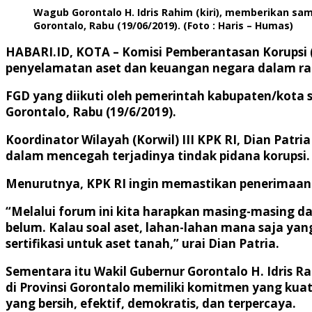
Wagub Gorontalo H. Idris Rahim (kiri), memberikan sa
Gorontalo, Rabu (19/06/2019). (Foto : Haris – Humas)
HABARI.ID, KOTA
– Komisi Pemberantasan Korupsi 
penyelamatan aset dan keuangan negara dalam ran
FGD yang diikuti oleh pemerintah kabupaten/kota se
Gorontalo, Rabu (19/6/2019).
Koordinator Wilayah (Korwil) III KPK RI, Dian Pat
dalam mencegah terjadinya tindak pidana korupsi.
Menurutnya, KPK RI ingin memastikan penerimaan d
“Melalui forum ini kita harapkan masing-masing d
belum. Kalau soal aset, lahan-lahan mana saja y
sertifikasi untuk aset tanah,” urai Dian Patria.
Sementara itu Wakil Gubernur Gorontalo H. Idris
di Provinsi Gorontalo memiliki komitmen yang ku
yang bersih, efektif, demokratis, dan terpercaya.