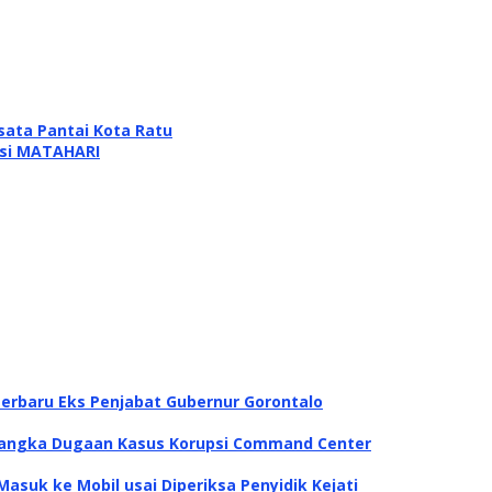
ata Pantai Kota Ratu
isi MATAHARI
Terbaru Eks Penjabat Gubernur Gorontalo
rsangka Dugaan Kasus Korupsi Command Center
Masuk ke Mobil usai Diperiksa Penyidik Kejati