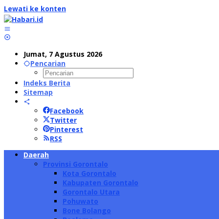
Lewati ke konten
Jumat, 7 Agustus 2026
Pencarian
Indeks Berita
Sitemap
Facebook
Twitter
Pinterest
RSS
Daerah
Provinsi Gorontalo
Kota Gorontalo
Kabupaten Gorontalo
Gorontalo Utara
Pohuwato
Bone Bolango