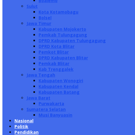
Boalemo
Sulut
Kota Kotamobagu
Bolsel
Jawa Timur
Kabupaten Mojokerto
Pemkab Tulungagung
DPRD Kabupaten Tulungagung
DPRD Kota Blitar
Pemkot Blitar
DPRD Kabupaten Blitar
Pemkab Blitar
Kab Trenggalek
Jawa Tengah
Kabupaten Wonogiri
Kabupaten Kendal
Kabupaten Batang
Jawa Barat
Purwakarta
Sumatera Selatan
Musi Banyuasin
Nasional
Politik
Pendidikan