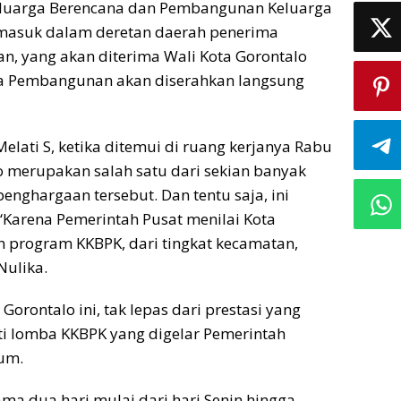
luarga Berencana dan Pembangunan Keluarga
 masuk dalam deretan daerah penerima
, yang akan diterima Wali Kota Gorontalo
na Pembangunan akan diserahkan langsung
lati S, ketika ditemui di ruang kerjanya Rabu
o merupakan salah satu dari sekian banyak
enghargaan tersebut. Dan tentu saja, ini
“Karena Pemerintah Pusat menilai Kota
program KKBPK, dari tingkat kecamatan,
Nulika.
orontalo ini, tak lepas dari prestasi yang
ti lomba KKBPK yang digelar Pemerintah
mum.
ama dua hari mulai dari hari Senin hingga