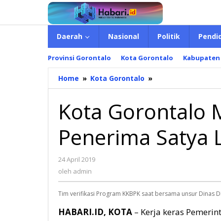
Lewati
ke
konten
Daerah
Nasional
Politik
Pendi
Provinsi Gorontalo
Kota Gorontalo
Kabupaten
Home
»
Kota Gorontalo
»
Kota
Gorontalo
Masuk
Kota Gorontalo 
Nominasi
Penerima
Penerima Satya
Satya
Lencana
Pembangunan
24 April 2019
oleh
admin
oleh
admin
Tim verifikasi Program KKBPK saat bersama unsur Dinas D
HABARI.ID, KOTA
– Kerja keras Pemerin