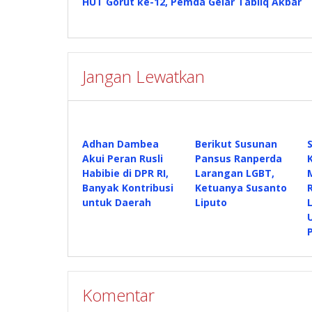
HUT Gorut ke-12, Pemda Gelar Tabliq Akbar
pos
Jangan Lewatkan
Adhan Dambea
Berikut Susunan
Akui Peran Rusli
Pansus Ranperda
Habibie di DPR RI,
Larangan LGBT,
Banyak Kontribusi
Ketuanya Susanto
untuk Daerah
Liputo
U
Komentar