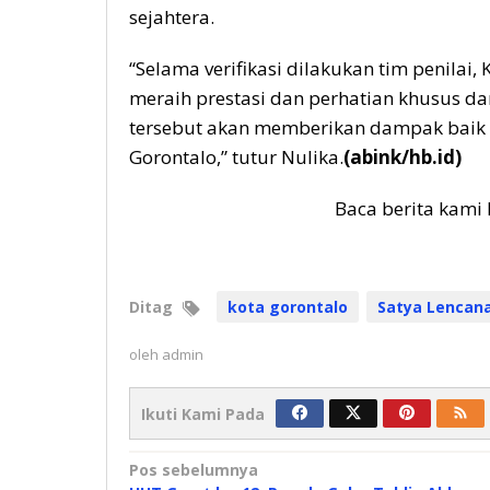
sejahtera.
“Selama verifikasi dilakukan tim penilai
meraih prestasi dan perhatian khusus dar
tersebut akan memberikan dampak baik 
Gorontalo,” tutur Nulika.
(abink/hb.id)
Baca berita kami 
Ditag
kota gorontalo
Satya Lenca
oleh
admin
Ikuti Kami Pada
Navigasi
Pos sebelumnya