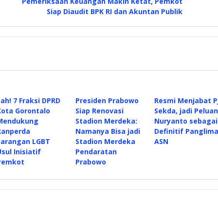
Pemeriksaan Keuangan Makin Ketat, Pemkot
Siap Diaudit BPK RI dan Akuntan Publik
Sah! 7 Fraksi DPRD
Presiden Prabowo
Resmi Menjabat P
Kota Gorontalo
Siap Renovasi
Sekda, jadi Pelua
Mendukung
Stadion Merdeka:
Nuryanto sebagai
Ranperda
Namanya Bisa jadi
Definitif Panglim
Larangan LGBT
Stadion Merdeka
ASN
sul Inisiatif
Pendaratan
Pemkot
Prabowo