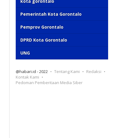
kota gorontalo
Pemerintah Kota Gorontalo
Pemprov Gorontalo
DPRD Kota Gorontalo
UNG
@habari.id - 2022
Tentang Kami
Redaksi
Kontak Kami
Pedoman Pemberitaan Media Siber