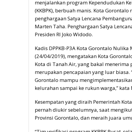
menjalankan program Kependudukan Ke
(KKBPK), berbuah manis. Kota Gorontalo
penghargaan Satya Lencana Pembangunan
Marten Taha. Penghargaan Satya Lenca
Presiden RI Joko Widodo.
Kadis DPPKB-P3A Kota Gorontalo Nulika Me
(24/04/2019), mengatakan Kota Gorontal
Kota di Tanah Air, yang bakal menerima p
merupakan pencapaian yang luar biasa. 
Gorontalo mampu mengimplementasikan 
kelurahan sampai ke rukun warga,” kata 
Kesempatan yang diraih Pemerintah Kota G
pernah diukir sebelumnya, saat mengiku
Provinsi Gorontalo, dan meraih juara u
“Tim verifikasi program KKBPK Pusat, sel