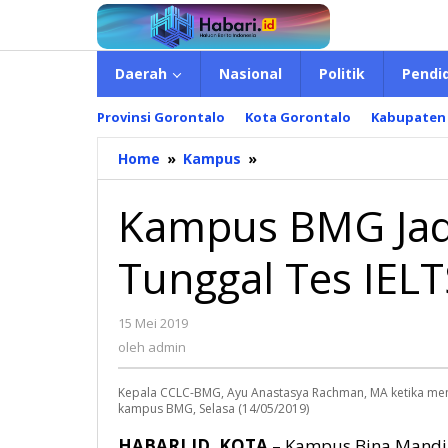
Lewati
ke
konten
Daerah
Nasional
Politik
Pendi
Provinsi Gorontalo
Kota Gorontalo
Kabupaten
Home
»
Kampus
»
Kampus
BMG
Jadi
Kampus BMG Jad
Penyelenggara
Tunggal
Tunggal Tes IELT
Tes
IELTS
di
15 Mei 2019
oleh
Gorontalo
admin
oleh
admin
Kepala CCLC-BMG, Ayu Anastasya Rachman, MA ketika mener
kampus BMG, Selasa (14/05/2019)
HABARI.ID, KOTA
– Kampus Bina Mandir