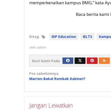
memperkenalkan kampus BMG,” kata Ay
Baca berita kami 
Ditag
IDP Education
IELTS
Kampus
oleh
admin
Ikuti Kami Pada
Navigasi
Pos sebelumnya
Marten Bakal Rombak Kabinet?
pos
Jangan Lewatkan