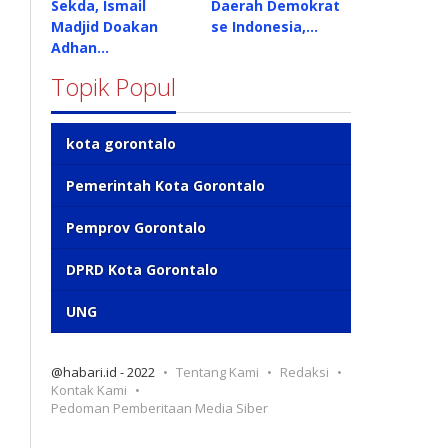
Sekda, Ismail
Daerah Demokrat
Madjid Doakan
se Indonesia,…
Adhan…
Topik Popul
kota gorontalo
Pemerintah Kota Gorontalo
Pemprov Gorontalo
DPRD Kota Gorontalo
UNG
@habari.id - 2022
Tentang Kami
Redaksi
Kontak Kami
Pedoman Pemberitaan Media Siber