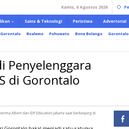
Kamis, 6 Agustus 2026
Pe
dikan
Sains & Teknologi
Peristiwa
Advertorial
 Gorontalo
Boalemo
Pohuwato
Bone Bolango
Gorontalo
i Penyelenggara
S di Gorontalo
ima Albert dari IDP Education Jakarta saat berkunjung di
i Gorontalo bakal menjadi satu-satunya