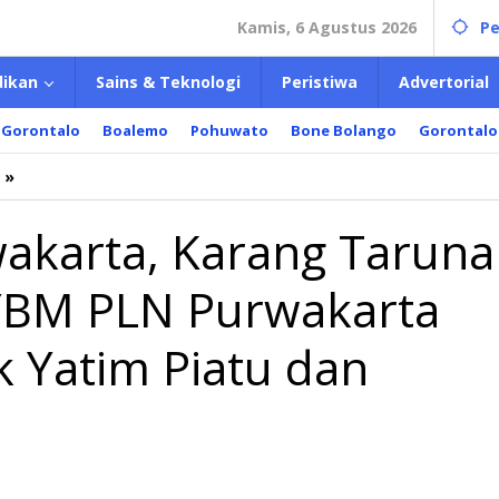
Kamis, 6 Agustus 2026
Pe
dikan
Sains & Teknologi
Peristiwa
Advertorial
 Gorontalo
Boalemo
Pohuwato
Bone Bolango
Gorontalo
»
DPC
PWDPI
Purwakarta,
akarta, Karang Taruna
Karang
Taruna
 YBM PLN Purwakarta
Jaya
Karya,
dan
k Yatim Piatu dan
YBM
PLN
Purwakarta
Santuni
200
Anak