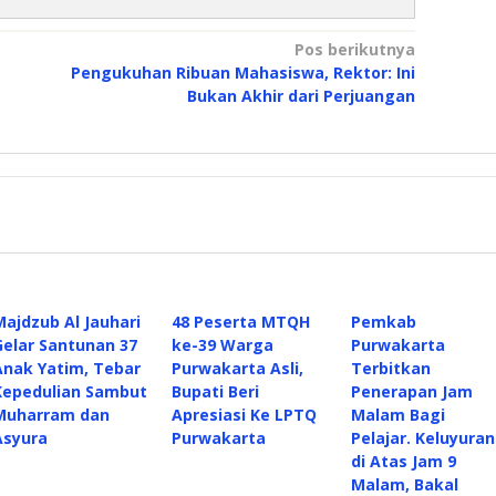
Pos berikutnya
Pengukuhan Ribuan Mahasiswa, Rektor: Ini
Bukan Akhir dari Perjuangan
Majdzub Al Jauhari
48 Peserta MTQH
Pemkab
Gelar Santunan 37
ke-39 Warga
Purwakarta
Anak Yatim, Tebar
Purwakarta Asli,
Terbitkan
Kepedulian Sambut
Bupati Beri
Penerapan Jam
Muharram dan
Apresiasi Ke LPTQ
Malam Bagi
Asyura
Purwakarta
Pelajar. Keluyuran
di Atas Jam 9
Malam, Bakal