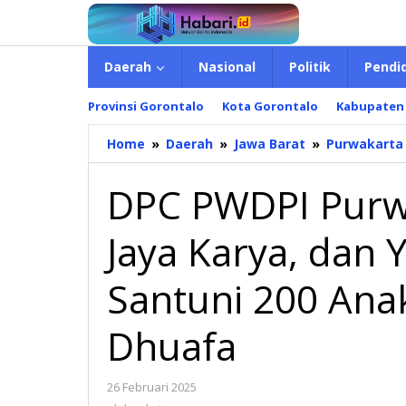
Lewati
ke
konten
Daerah
Nasional
Politik
Pendi
Provinsi Gorontalo
Kota Gorontalo
Kabupaten
Home
»
Daerah
»
Jawa Barat
»
Purwakarta
DPC PWDPI Purw
Jaya Karya, dan
Santuni 200 Ana
Dhuafa
26 Februari 2025
oleh
admin