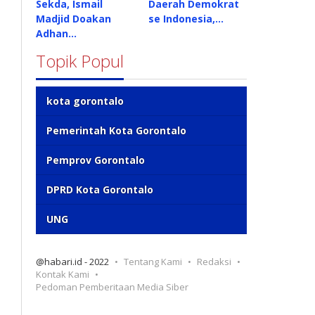
Sekda, Ismail
Daerah Demokrat
Madjid Doakan
se Indonesia,…
Adhan…
Topik Popul
kota gorontalo
Pemerintah Kota Gorontalo
Pemprov Gorontalo
DPRD Kota Gorontalo
UNG
@habari.id - 2022
Tentang Kami
Redaksi
Kontak Kami
Pedoman Pemberitaan Media Siber