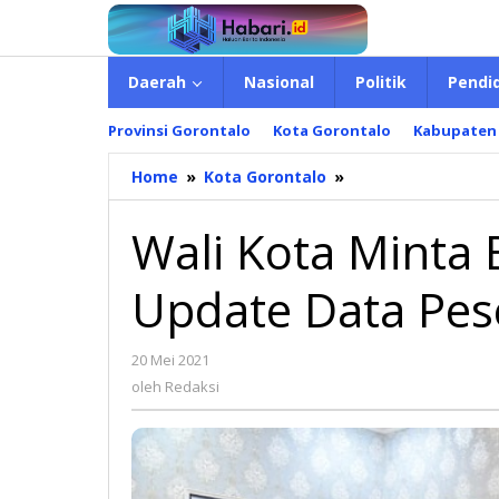
Lewati
ke
konten
Daerah
Nasional
Politik
Pendi
Provinsi Gorontalo
Kota Gorontalo
Kabupaten
Home
»
Kota Gorontalo
»
Wali
Kota
Minta
Wali Kota Minta 
BPJS
Kesehatan
Update Data Pes
Rutin
Update
Data
20 Mei 2021
oleh
Peserta
Redaksi
oleh
Redaksi