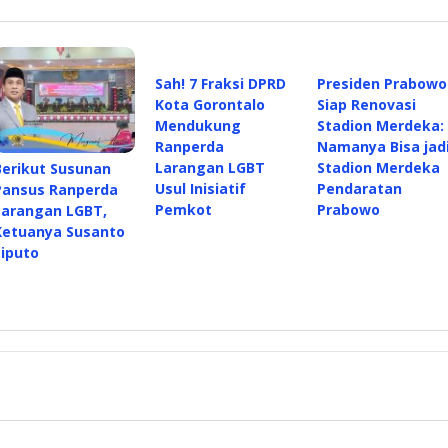
Sah! 7 Fraksi DPRD
Presiden Prabowo
Kota Gorontalo
Siap Renovasi
Mendukung
Stadion Merdeka:
Ranperda
Namanya Bisa jad
Larangan LGBT
Stadion Merdeka
Berikut Susunan
Usul Inisiatif
Pendaratan
Pansus Ranperda
Pemkot
Prabowo
Larangan LGBT,
Ketuanya Susanto
Liputo