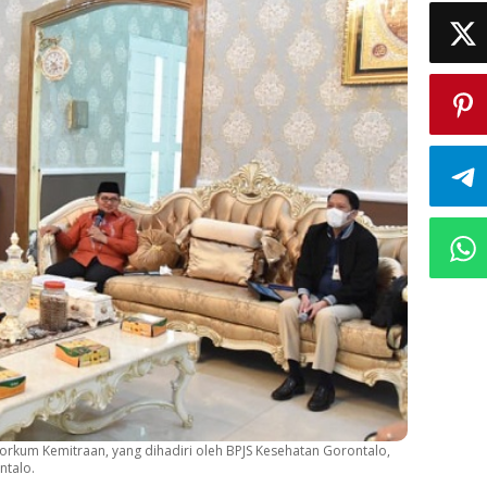
orkum Kemitraan, yang dihadiri oleh BPJS Kesehatan Gorontalo,
ntalo.