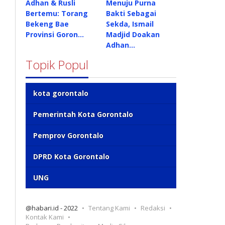
Adhan & Rusli
Menuju Purna
Bertemu: Torang
Bakti Sebagai
Bekeng Bae
Sekda, Ismail
Provinsi Goron…
Madjid Doakan
Adhan…
Topik Popul
kota gorontalo
Pemerintah Kota Gorontalo
Pemprov Gorontalo
DPRD Kota Gorontalo
UNG
@habari.id - 2022
Tentang Kami
Redaksi
Kontak Kami