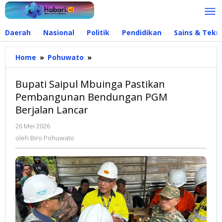
Lewati
ke
konten
Daerah
Nasional
Politik
Pendidikan
Sains & Tekn
Home
»
Pohuwato
»
Bupati
Saipul
Mbuinga
Bupati Saipul Mbuinga Pastikan
Pastikan
Pembangunan Bendungan PGM
Pembangunan
Berjalan Lancar
Bendungan
PGM
26 Mei 2026
oleh
Berjalan
Biro
oleh
Biro Pohuwato
Lancar
Pohuwato